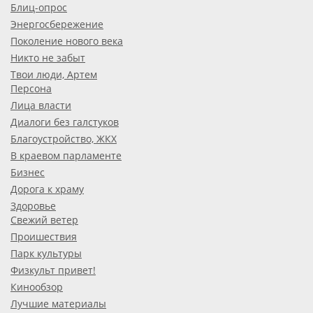
Блиц-опрос
Энергосбережение
Поколение нового века
Никто не забыт
Твои люди, Артем
Персона
Лица власти
Диалоги без галстуков
Благоустройство, ЖКХ
В краевом парламенте
Бизнес
Дорога к храму
Здоровье
Свежий ветер
Проишествия
Парк культуры
Физкульт привет!
Кинообзор
Лучшие материалы