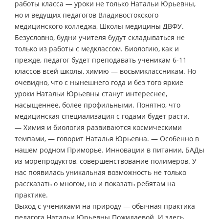
работы класса — уроки не только Натальи Юрьевны,
но и ведущих педагогов Владивостокского
медицинского колледжа, Школы медицины ДВФУ.
Безусловно, будни учителя будут складываться не
только из работы с медклассом. Биологию, как и
прежде, педагог будет преподавать ученикам 6-11
классов всей школы, химию — восьмиклассникам. Но
очевидно, что с нынешнего года и без того яркие
уроки Натальи Юрьевны станут интереснее,
насыщеннее, более профильными. Понятно, что
медицинская специализация с годами будет расти.
— Химия и биология развиваются космическими
темпами, — говорит Наталья Юрьевна. — Особенно в
нашем родном Приморье. Инновации в питании, БАДы
из морепродуктов, совершенствование полимеров. У
нас появилась уникальная возможность не только
рассказать о многом, но и показать ребятам на
практике.
Выход с учениками на природу — обычная практика
педагога Натальи Юрьевны Пожидаевой. И здесь