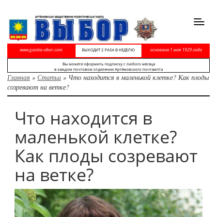
Toggl
navig
www.gazeta-vibor.com
основана 1 мая 1929 года
ВЫХОДИТ 2 РАЗА В НЕДЕЛЮ
Вы можете оформить подписку с любого месяца
в каждом почтовом отделении Артёмовского почтампта
Главная
»
Статьи
»
Что находится в маленькой клетке? Как плоды
созревают на ветке?
Что находится в
маленькой клетке?
Как плоды созревают
на ветке?