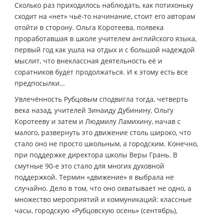
Сколько раз приходилось наблюдать, как потихоньку
сходит на «нет» чьё-то начинание, стоит его авторам
отойти в сторону. Ольга Коротеева, полвека
проработавшая в школе учителем английского языка,
первый год как ушла на отдых и с большой надеждой
мыслит, что внеклассная деятельность её и
соратников будет продолжаться. И к этому есть все
предпосылки…
Увлечённость Рубцовым сподвигла тогда, четверть
века назад, учителей Зинаиду Дубинину, Ольгу
Коротееву и затем и Людмилу Ламихину, начав с
малого, развернуть это движение столь широко, что
стало оно не просто школьным, а городским. Конечно,
при поддержке директора школы Веры Грань. В
смутные 90-е это стало для многих духовной
поддержкой. Термин «движение» я выбрала не
случайно. Дело в том, что оно охватывает не одно, а
множество мероприятий и коммуникаций: классные
часы, городскую «Рубцовскую осень» (сентябрь),