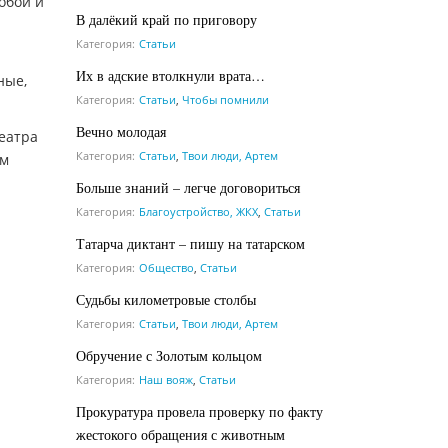
обой и
В далёкий край по приговору
Категория:
Статьи
Их в адские втолкнули врата…
ные,
Категория:
Статьи
,
Чтобы помнили
Вечно молодая
еатра
Категория:
Статьи
,
Твои люди, Артем
ым
Больше знаний – легче договориться
Категория:
Благоустройство, ЖКХ
,
Статьи
Татарча диктант – пишу на татарском
Категория:
Общество
,
Статьи
Судьбы километровые столбы
Категория:
Статьи
,
Твои люди, Артем
Обручение с Золотым кольцом
Категория:
Наш вояж
,
Статьи
Прокуратура провела проверку по факту
жестокого обращения с животным