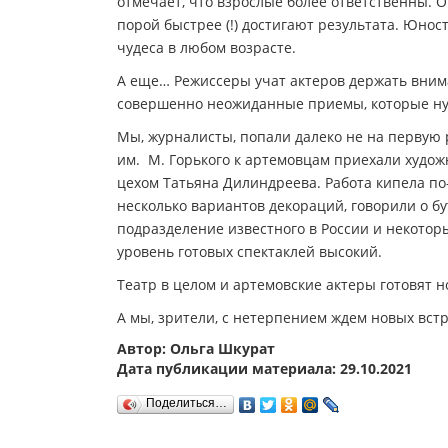
отмечает, что взрослые более ответственны. 
порой быстрее (!) достигают результата. Юност
чудеса в любом возрасте.
А еще… Режиссеры учат актеров держать внима
совершенно неожиданные приемы, которые нуж
Мы, журналисты, попали далеко не на первую 
им. М. Горького к артемовцам приехали худ
цехом Татьяна Дилиндреева. Работа кипела по
несколько вариантов декораций, говорили о б
подразделение известного в России и некотор
уровень готовых спектаклей высокий.
Театр в целом и артемовские актеры готовят 
А мы, зрители, с нетерпением ждем новых вст
Автор: Ольга Шкурат
Дата публикации материала: 29.10.2021
Поделиться…