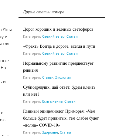
Другие статьи номера
Дорог хороших и зеленых светофоров
ка Яны
му и
Категория:
Свежий ветер
,
Статьи
такля
«Фрахт» Всегда в дороге, всегда в пути
Категория:
Свежий ветер
,
Статьи
чные
Нормальному развитию предшествует
 На
ревизия
й
Категория:
Статьи
,
Экология
ь и
Субподрядчик, дай ответ: будем клеить
или нет?
Категория:
Есть мнение
,
Статьи
Главный эпидемиолог Приморья: «Чем
те
больше будет привитых, тем слабее будет
е».
«волна» COVID-19»
,
Категория:
Здоровье
,
Статьи