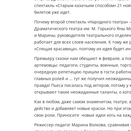
спектакль «Старым казачьим способом» 21 ноя
билетов уже идет.
Почему второй спектакль «Народного театра» 
Драматического театра им. М. Горького Яны 
и Марины, руководителя театрального отделен
работает для всех слоев населения. К тому ж
«Спящая красавица», поэтому их идея будет ин
Премьеру сказки нам обещают в феврале, а по
артемовцы: педагоги, студенты, военные, тор
очередную репетицию пришли в гости работни
главных ролей и … тут же получил неожиданный
правда! Пьеса писалась под актеров, потому у
открывают такие неожиданные таланты, о кот
Как в любом, даже самом знаменитом, театре,
действо и добавляет новые краски. Но при эт
свои роли. Приносите новые идеи хоть на каж
Режиссер-педагог Марина Волкова, сравнивая 