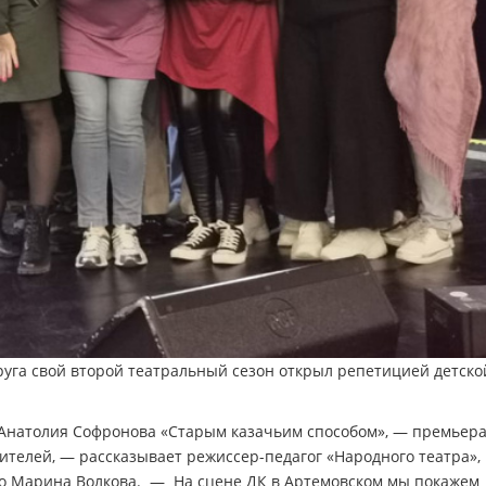
руга свой второй театральный сезон открыл репетицией детско
Анатолия Софронова «Старым казачьим способом», — премьер
рителей, — рассказывает режиссер-педагог «Народного театра»,
ого Марина Волкова. — На сцене ДК в Артемовском мы покажем