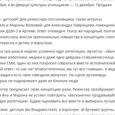
бря, а во Дворце культуры угольщиков — 12 декабря. Продажа
— детский? Для режиссера-постановщика, также актрисы
Мялк и Марины Волковой, для Александра Лаврищева, помощни
ия ДШИ-2 в Артеме, ответ очевиден: театр же народный, поэто
е режиссеры внесли оригинальные новшества в концепцию спек
тересна и детям, и взрослым.
ка три раза в неделю усиленно идут репетиции. Артисты – обы
говые работники, медики и даже одна девушка-старшеклассница.
ки СМИ, один из них попросил собраться вместе исполнителе
 ответ: «У нас нет второстепенных, мы тут все главные». А вед
 каждого есть своя «звездная минутка». На сцене артемовцы
орых не подозревают даже их близкие люди.
 актер предлагает свою концепцию роли. Режиссер преображает
ом Яна и Марина не устают повторять: «Бесконечно продумывай
дую репетицию. Будем оценивать все вместе и выбирать лучше
свои детскую (во Владивостоке) и взрослую (в Артеме) труппы