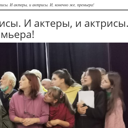
улисы. И актеры, и актрисы. И, конечно же, премьера!
лисы. И актеры, и актрисы
емьера!