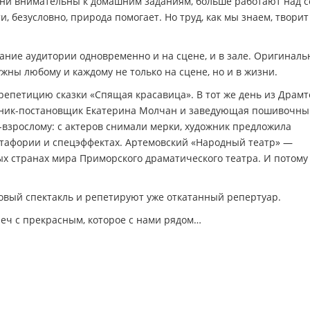
Они внимательны к домашним заданиям, больше работают над с
и, безусловно, природа помогает. Но труд, как мы знаем, творит
ние аудитории одновременно и на сцене, и в зале. Оригиналь
ны любому и каждому не только на сцене, но и в жизни.
репетицию сказки «Спящая красавица». В тот же день из Драмт
ожник-постановщик Екатерина Молчан и заведующая пошивочн
-взрослому: с актеров снимали мерки, художник предложила
утафории и спецэффектах. Артемовский «Народный театр» —
ых странах мира Приморского драматического театра. И потому
новый спектакль и репетируют уже откатанный репертуар.
реч с прекрасным, которое с нами рядом…