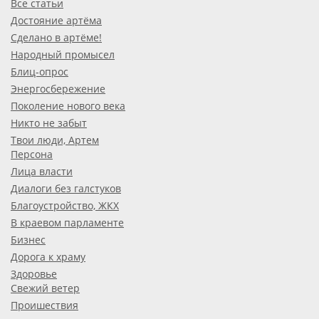
Все статьи
Достояние артёма
Сделано в артёме!
Народный промысел
Блиц-опрос
Энергосбережение
Поколение нового века
Никто не забыт
Твои люди, Артем
Персона
Лица власти
Диалоги без галстуков
Благоустройство, ЖКХ
В краевом парламенте
Бизнес
Дорога к храму
Здоровье
Свежий ветер
Проишествия