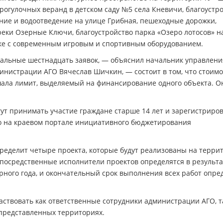
рогулочных веранд в детском саду №5 села Кневичи, благоустр
ние и водоотведение на улице Грибная, пешеходные дорожки,
еки Озерные Ключи, благоустройство парка «Озеро лотосов» н
арке с современным игровым и спортивным оборудованием.
тальные шестнадцать заявок, — объяснил начальник управлени
инистрации АГО Вячеслав Шичкин, — состоит в том, что стоимо
ала лимит, выделяемый на финансирование одного объекта. О
гут принимать участие граждане старше 14 лет и зарегистриро
мо на краевом портале инициативного бюджетирования
пределит четыре проекта, которые будут реализованы на терри
Непосредственные исполнители проектов определятся в результ
рного года, и окончательный срок выполнения всех работ опре
частвовать как ответственные сотрудники администрации АГО, т
представленных территориях.