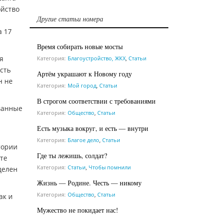
ойство
Другие статьи номера
а 17
Время собирать новые мосты
я
Категория:
Благоустройство, ЖКХ
,
Статьи
сть
Артём украшают к Новому году
н не
Категория:
Мой город
,
Статьи
В строгом соответствии с требованиями
ванные
Категория:
Общество
,
Статьи
Есть музыка вокруг, и есть — внутри
Категория:
Благое дело
,
Статьи
тории
Где ты лежишь, солдат?
ате
Категория:
Статьи
,
Чтобы помнили
делен
Жизнь — Родине. Честь — никому
Категория:
Общество
,
Статьи
ак и
Мужество не покидает нас!