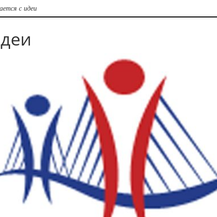
ается с идеи
идеи