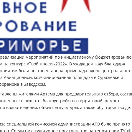
ах реализации мероприятий по инициативному бюджетированию
 на конкурс «Твой проект-2022». В уходящем году благодаря
приятии были построены зона променада вдоль центрального
на Авиационной, комбинированная площадка в Суражевке и
рорайона в Заводском.
ставлены жителями Артема для предварительного отбора, соста
оженные в них, это: благоустройство территорий, ремонт
и водоотведения, объектов культуры, а также обустройство дет
лиза специальной комиссией администрации АГО было принято
ктов. Среди них: культурное пространство на территории ТУ «