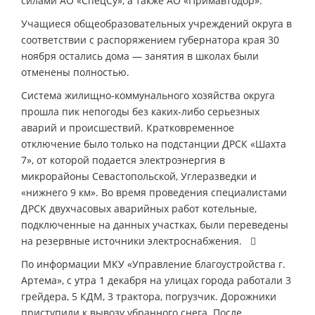
силами АО «СпецСу», а также АО «Примавтодор».
Учащиеся общеобразовательных учреждений округа в
соответствии с распоряжением губернатора края 30
ноября остались дома — занятия в школах были
отменены полностью.
Система жилищно-коммунального хозяйства округа
прошла пик непогоды без каких-либо серьезных
аварий и происшествий. Кратковременное
отключение было только на подстанции ДРСК «Шахта
7», от которой подается электроэнергия в
микрорайоны Севастопольской, Углеразведки и
«нижнего 9 км». Во время проведения специалистами
ДРСК двухчасовых аварийных работ котельные,
подключенные на данных участках, были переведены
на резервные источники электроснабжения. 
По информации МКУ «Управление благоустройства г.
Артема», с утра 1 декабря на улицах города работали 3
грейдера, 5 КДМ, 3 трактора, погрузчик. Дорожники
приступили к вывозу убранного снега. После