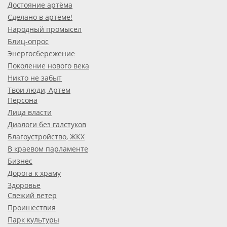
Достояние артёма
Сделано в артёме!
Народный промысел
Блиц-опрос
Энергосбережение
Поколение нового века
Никто не забыт
Твои люди, Артем
Персона
Лица власти
Диалоги без галстуков
Благоустройство, ЖКХ
В краевом парламенте
Бизнес
Дорога к храму
Здоровье
Свежий ветер
Проишествия
Парк культуры