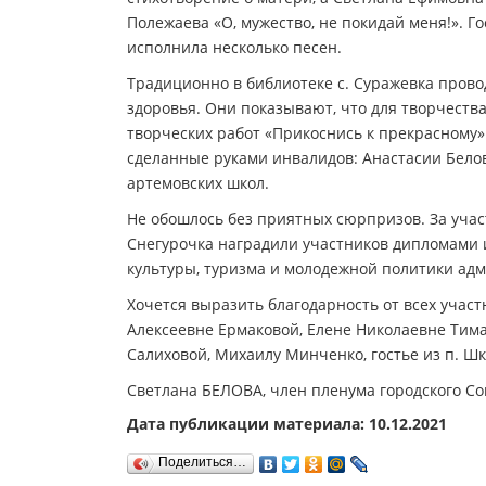
Полежаева «О, мужество, не покидай меня!». 
исполнила несколько песен.
Традиционно в библиотеке с. Суражевка пров
здоровья. Они показывают, что для творчества
творческих работ «Прикоснись к прекрасному
сделанные руками инвалидов: Анастасии Белов
артемовских школ.
Не обошлось без приятных сюрпризов. За учас
Снегурочка наградили участников дипломами 
культуры, туризма и молодежной политики адм
Хочется выразить благодарность от всех уча
Алексеевне Ермаковой, Елене Николаевне Тима
Салиховой, Михаилу Минченко, гостье из п. Ш
Светлана БЕЛОВА, член пленума городского Со
Дата публикации материала: 10.12.2021
Поделиться…