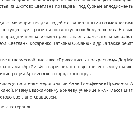
Гостья из Шкотово Светлана Кравцова под бурные аплодисмент
одятся мероприятия для людей с ограниченными возможностям
 не существует границ и оно доступно любому человеку. На вы
» в праздничном зале были представлены замечательные работ
ой, Светланы Косаренко, Татьяны Обманюк и др., а также ребя
тие в творческой выставке «Прикоснись к прекрасному» Дед Мо
и книгами «Артём. Фотозарисовка», предоставленными управл
инистрации Артемовского городского округа.
стников устроителям мероприятий Анне Тимофеевне Прониной, 
хиной, Ивану Евдокимовичу Брилёву, ученице 6 «А» класса Ека
котово Светлане Кравцовой.
вета ветеранов.