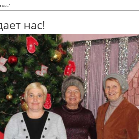
 нас!
ает нас!