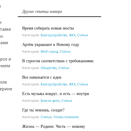
ы
Другие статьи номера
и
Время собирать новые мосты
ставке
Категория:
Благоустройство, ЖКХ
,
Статьи
ы,
тами
Артём украшают к Новому году
Категория:
Мой город
,
Статьи
роз и
В строгом соответствии с требованиями
ением
Категория:
Общество
,
Статьи
Все начинается с идеи
Алле
Категория:
Благоустройство, ЖКХ
,
Статьи
терине
Есть музыка вокруг, и есть — внутри
Категория:
Благое дело
,
Статьи
Где ты лежишь, солдат?
Категория:
Статьи
,
Чтобы помнили
Жизнь — Родине. Честь — никому