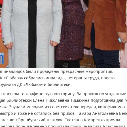
ня инвалидов были проведены прекрасные мероприятия,
К «Любава» собрались инвалиды, ветераны труда, просто
трудники ДК «Любава» и библиотеки.
а провела географическую викторину. За правильно угаданные
ая библиотекой Елена Николаевна Тимахина подготовила для г
ю». Звучали мелодии из советских телепередач, кинофильмов, 
ыстро и тоже не остались без призов. Тамара Анатольевна Бел
 песню «Оренбургский платок». Светлана Косаренко прочла
а Белова проникновенно прочитала стихи инвалида Александра