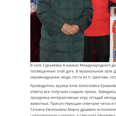
В селе Суражевка в рамках Международного д
посвященные этой дате. В музыкальном зале Д
неравнодушные люди, гости из п. Шкотово, со
Руководитель кружка Алла Алексеевна Ермаков
ответы все получали сладкие призы. Заведующ
праздника интерактивную игру «Угадай мелоди
животных. Присутствующие отвечали четко и б
Татьяна Евгеньевна Мороз душевно исполнили
стихотворение о матери, а Светлана Ефимовн