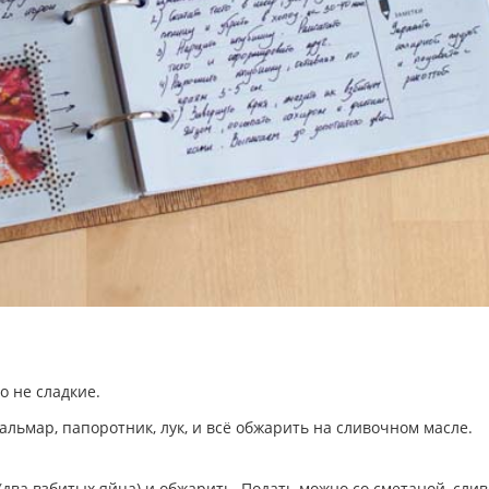
о не сладкие.
льмар, папоротник, лук, и всё обжарить на сливочном масле.
два взбитых яйца) и обжарить. Подать можно со сметаной, сли