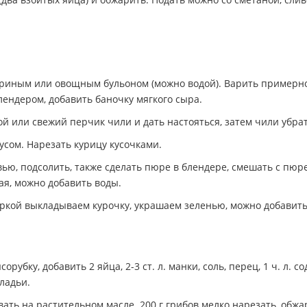
риным или овощным бульоном (можно водой). Варить примерн
лендером, добавить баночку мягкого сыра.
й или свежий перчик чили и дать настояться, затем чили убрат
усом. Нарезать курицу кусочками.
ью, подсолить, также сделать пюре в блендере, смешать с пюр
ая, можно добавить воды.
горкой выкладываем курочку, украшаем зеленью, можно добавит
рубку, добавить 2 яйца, 2-3 ст. л. манки, соль, перец, 1 ч. л. со
ладьи.
ать на растительном масле. 200 г грибов мелко нарезать, обжа