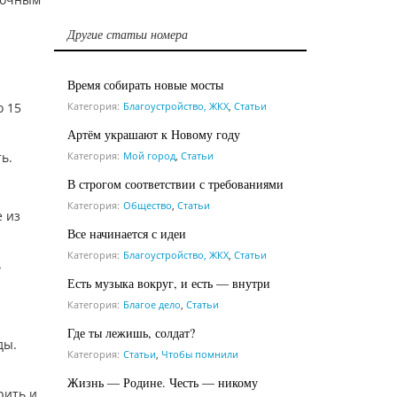
Другие статьи номера
Время собирать новые мосты
о 15
Категория:
Благоустройство, ЖКХ
,
Статьи
Артём украшают к Новому году
ь.
Категория:
Мой город
,
Статьи
В строгом соответствии с требованиями
Категория:
Общество
,
Статьи
е из
Все начинается с идеи
Категория:
Благоустройство, ЖКХ
,
Статьи
ь
Есть музыка вокруг, и есть — внутри
Категория:
Благое дело
,
Статьи
Где ты лежишь, солдат?
ды.
Категория:
Статьи
,
Чтобы помнили
Жизнь — Родине. Честь — никому
рить и