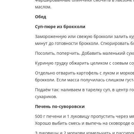
маслом.
Обед
Суп-пюре из брокколи
Замороженную или свежую брокколи залить ку
минут до готовности брокколи. Спюрировать б
Посолить, поперчить. Добавить маленький сухо
Куриную грудку обжарить целиком с соевым со
Отдельно отварить картофель с луком и морков
брокколи. Если масса получилась слишком густ
Подаём так: наливаем в тарелку суп, в центр 
сухариков.
Печень по-суворовски
500 г печени и 1 луковицу пропустить через мясо
Хорошо выбить смесь и выпечь на сковороде о
3 луковицы и 2 моркови измельчить и пассиров