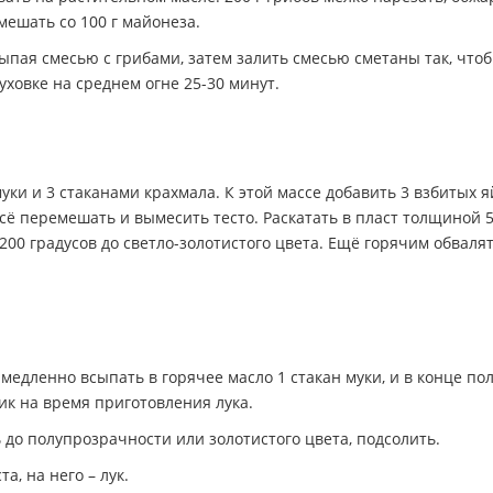
мешать со 100 г майонеза.
ыпая смесью с грибами, затем залить смесью сметаны так, что
ховке на среднем огне 25-30 минут.
уки и 3 стаканами крахмала. К этой массе добавить 3 взбитых я
 Всё перемешать и вымесить тесто. Раскатать в пласт толщиной 5
00 градусов до светло-золотистого цвета. Ещё горячим обвалят
 медленно всыпать в горячее масло 1 стакан муки, и в конце по
ник на время приготовления лука.
 до полупрозрачности или золотистого цвета, подсолить.
, на него – лук.