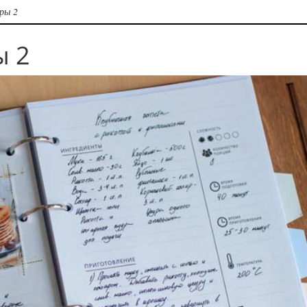
ры 2
ы 2