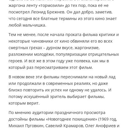
жаргона ленту «тормозили» до тех пор, пока её не
посмотрел Леонид Брежнев. Он дал добро, заметив,
что сегодня все блатные термины из этого кино знает
любой мальчишка.
Тем не менее, после начала проката фильма критики и
некоторые чиновники от кино обвиняли его во всех
смертных грехах – дурном вкусе, жаргонизме,
разложении молодёжи, популяризации отрицательных
героев. И всё же в этом году уже полвека, как мы в
который раз пересматриваем этот фильм.
В новом веке эти фильмы переснимали на новый лад
или продолжали в современных реалиях, но даже
близко повторить их успех ни одному не удалось. И
потому искушённый зритель выбирает фильмы,
которым верит.
По мнению аудитории праздничного просмотра
достойны фильмы «Новогоднее похищение» (1969 год,
Михаил Пуговкин, Савелий Крамаров, Олег Анофриев и