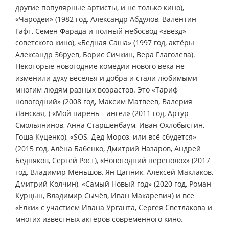
другие популярные артисты, и не только кино),
«Чародеи» (1982 год, Александр Абдулов, Валентин
Гафт, Семён Фарада и полный небосвод «звёзд»
советского кино), «Бедная Саша» (1997 год, актёры
Александр Збруев, Борис Сичкин, Вера Глаголева).
Некоторые новогодние комедии нового века не
изменили духу веселья и добра и стали любимыми
многим людям разных возрастов. Это «Тариф
новогодний» (2008 год, Максим Матвеев, Валерия
Ланская, ) «Мой парень – ангел» (2011 год, Артур
Смольянинов, Анна Старшенбаум, Иван Охлобыстин,
Гоша Куценко), «SOS, Дед Мороз, или всё сбудется»
(2015 год, Алёна Бабенко, Дмитрий Назаров, Андрей
Бедняков, Сергей Рост), «Новогодний переполох» (2017
год, Владимир Меньшов, Ян Цапник, Алексей Маклаков,
Дмитрий Колчин), «Самый Новый год» (2020 год, Роман
Курцын, Владимир Сычёв, Иван Макаревич) и все
«Ёлки» с участием Ивана Урганта, Сергея Светлакова и
многих известных актёров современного кино.