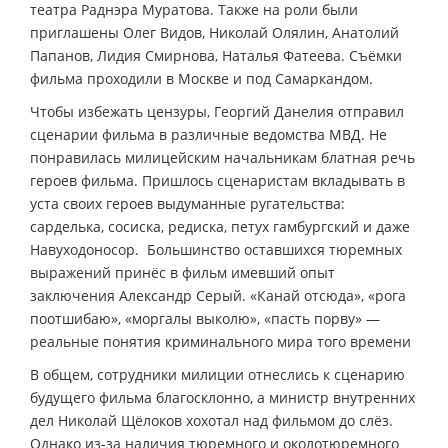
театра Раднэра Муратова. Также на роли были
приглашены Олег Видов, Николай Олялин, Анатолий
Папанов, Лидия Смирнова, Наталья Фатеева. Съёмки
фильма проходили в Москве и под Самаркандом.
Чтобы избежать цензуры, Георгий Данелия отправил
сценарии фильма в различные ведомства МВД. Не
понравилась милицейским начальникам блатная речь
героев фильма. Пришлось сценаристам вкладывать в
уста своих героев выдуманные ругательства:
сарделька, сосиска, редиска, петух гамбургский и даже
Навуходоносор. Большинство оставшихся тюремных
выражений принёс в фильм имевший опыт
заключения Александр Серый. «Канай отсюда», «рога
поотшибаю», «моргалы выколю», «пасть порву» —
реальные понятия криминального мира того времени
В общем, сотрудники милиции отнеслись к сценарию
будущего фильма благосклонно, а министр внутренних
дел Николай Щёлоков хохотал над фильмом до слёз.
Однако из-за наличия тюремного и околотюремного