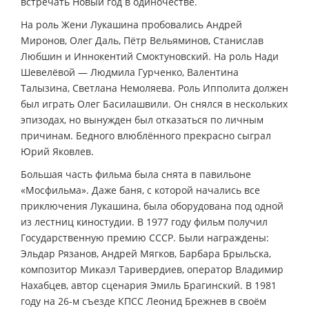
встречать Новый год в одиночестве.
На роль Жени Лукашина пробовались Андрей
Миронов, Олег Даль, Пётр Вельяминов, Станислав
Любшин и Иннокентий Смоктуновский. На роль Нади
Шевелёвой — Людмила Гурченко, Валентина
Талызина, Светлана Немоляева. Роль Ипполита должен
был играть Олег Басилашвили. Он снялся в нескольких
эпизодах, но вынужден был отказаться по личным
причинам. Бедного влюблённого прекрасно сыграл
Юрий Яковлев.
Большая часть фильма была снята в павильоне
«Мосфильма». Даже баня, с которой начались все
приключения Лукашина, была оборудована под одной
из лестниц киностудии. В 1977 году фильм получил
Государственную премию СССР. Были награждены:
Эльдар Рязанов, Андрей Мягков, Барбара Брыльска,
композитор Микаэл Таривердиев, оператор Владимир
Нахабцев, автор сценария Эмиль Брагинский. В 1981
году на 26-м съезде КПСС Леонид Брежнев в своём