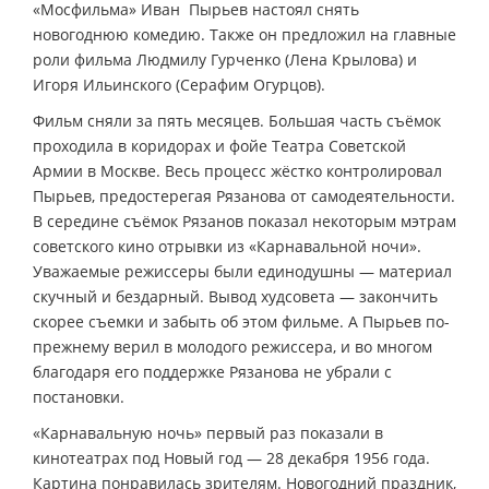
«Мосфильма» Иван Пырьев настоял снять
новогоднюю комедию. Также он предложил на главные
роли фильма Людмилу Гурченко (Лена Крылова) и
Игоря Ильинского (Серафим Огурцов).
Фильм сняли за пять месяцев. Большая часть съёмок
проходила в коридорах и фойе Театра Советской
Армии в Москве. Весь процесс жёстко контролировал
Пырьев, предостерегая Рязанова от самодеятельности.
В середине съёмок Рязанов показал некоторым мэтрам
советского кино отрывки из «Карнавальной ночи».
Уважаемые режиссеры были единодушны — материал
скучный и бездарный. Вывод худсовета — закончить
скорее съемки и забыть об этом фильме. А Пырьев по-
прежнему верил в молодого режиссера, и во многом
благодаря его поддержке Рязанова не убрали с
постановки.
«Карнавальную ночь» первый раз показали в
кинотеатрах под Новый год — 28 декабря 1956 года.
Картина понравилась зрителям. Новогодний праздник,