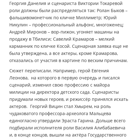
Георгия Данелия и сценариста Виктории Токаревой
роли должны были распределяться так: Ролан Быков –
фальшивомонетчик по кличке Миллиметр; Юрий
Никулин – профессиональный альфонс, многоженец;
Андрей Миронов – вор-пижон, угоняет машины на
продажу в Тбилиси; Савелий Крамаров – мелкий
карманник по кличке Косой. Сценарная заявка еще не
была утверждена, а все актеры, кроме Крамарова,
отказались от участия в картине по веским причинам.
Сюжет переписали. Например, герой Евгения
Леонова, на которого в первую очередь и писался
сценарий, изменил свою профессию с майора
милиции на директора детского сада. Сценаристы
придумали новых героев, и режиссёр принялся искать
актеров. Георгий Вицин стал Хмырем, на роль
чудаковатого профессора-археолога Мальцева
единогласно утвердили Эраста Гарина. Дольше всего
подбирали исполнителя роли Василия Алибабаевича
и, в конце концов, вышли на актёра Государственного