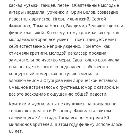
каскад музыки, танцев, песен. Обаятельные молодые
актеры Людмила Гурченко и Юрий Белов, созвездие
известных артистов: Игорь Ильинский, Сергей
Филиппов, Тамара Носова, Владимир Зельдин сделали
фильм классикой. Ко всему этому красивая актерская
молодежь, которая все умеет — поет, танцует, ведет
себя естественно, непринужденно. При этом, как
отмечали критики, молодой режиссер проявил
замечательное чувство меры. Едва только возникала
опасность, что зрителю поднадоест собственно
концертный номер, как он тут же сменялся
злоключениями Огурцова или лирической вставкой.
Смешное встречалось с грустным, юмор с сатирой, и
все это восходило к ощущению общей радости.
Критики и журналисты не скупились на похвалы не
только актерам, но и Рязанову. Фильм стал хитом
следующего 57-го года. Тогда его посмотрели 50
миллионов зрителей. В этом году фильму исполнилось
65 лет.