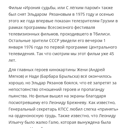
Фильм «Ирония судьбы, или С лёгким паром!» также
был снят Эльдаром Рязановым в 1975 году и осенью
этого же года впервые показан телезрителям Грузии в
рамках программы Всесоюзного фестиваля
телевизионных фильмов, проходившего в Тбилиси.
Остальные зрители СССР увидели его вечером 1
января 1976 года по первой программе Центрального
телевидения. Так что смотрим мы этот фильм уже 45
лет.
Для главных героев кинокартины Жени (Андрей
Мягков) и Нади (Барбара Брыльска) всё окончилось
хорошо, но Эльдар Рязанов боялся, что её запретят за
непостоянство отношений героев и пропаганду
пьянства. Но фильм вышел на экраны благодаря
посмотревшему его Леониду Брежневу. Как известно,
Генеральный секретарь КПСС любил слегка «принять»
на орденоносную грудь. Также известно, что Леониду
Ильичу было жалко Галю, которая вынуждена была