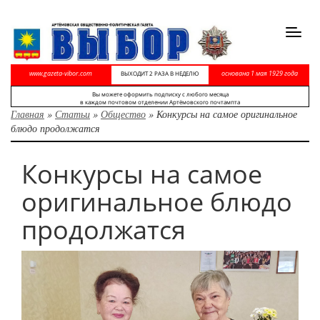
Toggl
navig
www.gazeta-vibor.com
основана 1 мая 1929 года
ВЫХОДИТ 2 РАЗА В НЕДЕЛЮ
Вы можете оформить подписку с любого месяца
в каждом почтовом отделении Артёмовского почтампта
Главная
»
Статьи
»
Общество
»
Конкурсы на самое оригинальное
блюдо продолжатся
Конкурсы на самое
оригинальное блюдо
продолжатся