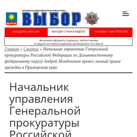
Toggl
navig
www.gazeta-vibor.com
основана 1 мая 1929 года
ВЫХОДИТ 2 РАЗА В НЕДЕЛЮ
Вы можете оформить подписку с любого месяца
в каждом почтовом отделении Артёмовского почтампта
Главная
»
Статьи
»
Начальник управления Генеральной
прокуратуры Российской Федерации по Дальневосточному
федеральному округу Андрей Мондохонов провел личный прием
граждан в Приморском крае
Начальник
управления
Генеральной
прокуратуры
Российской