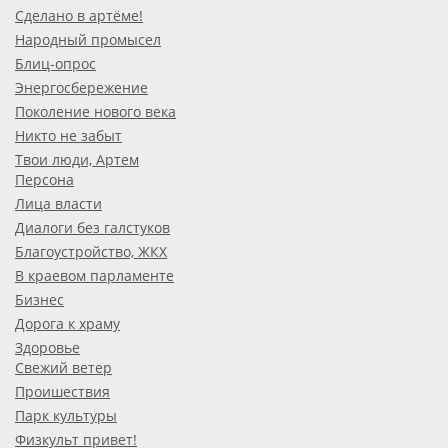
Сделано в артёме!
Народный промысел
Блиц-опрос
Энергосбережение
Поколение нового века
Никто не забыт
Твои люди, Артем
Персона
Лица власти
Диалоги без галстуков
Благоустройство, ЖКХ
В краевом парламенте
Бизнес
Дорога к храму
Здоровье
Свежий ветер
Проишествия
Парк культуры
Физкульт привет!