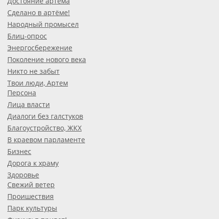
Достояние артёма
Сделано в артёме!
Народный промысел
Блиц-опрос
Энергосбережение
Поколение нового века
Никто не забыт
Твои люди, Артем
Персона
Лица власти
Диалоги без галстуков
Благоустройство, ЖКХ
В краевом парламенте
Бизнес
Дорога к храму
Здоровье
Свежий ветер
Проишествия
Парк культуры