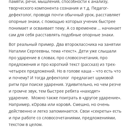
памяти, речи, мышления, способности к анализу,
творческого компонента сознания и т.д. Педагог-
дефектолог, проводя почти обычный урок, расставляет
опорные знаки, с помощью которых ученик быстрее
понимает и осваивает тему. А со временем … начинает
сам для себя расставлять подобные опорные знаки.
Вот реальный пример. Два второклассника на занятии
Наталии Сергеевны, тема «текст». Дети уже слышали
про ударение в словах, про словосочетания, про
предложения и про короткий текст (рассказ) из трех-
четырех предложений. Но в голове каша – что есть что
и почему? И тогда дефектолог предлагает шумовой
ритм при поиске ударения. Удивительно, но чем резче
и громче звук, тем быстрее ребята «находят»
ударение. Можно также поиграть в «другое ударение».
Например, кОрова или коровА. Смешно, но очень
действенно и легко запоминается. Свои «секреты» есть
и при работе со словосочетаниями, предложениями,
текстом в целом.