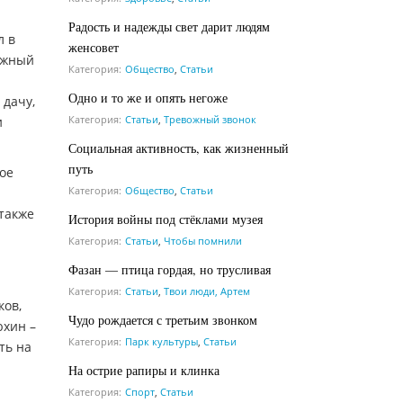
Радость и надежды свет дарит людям
л в
женсовет
тижный
Категория:
Общество
,
Статьи
Одно и то же и опять негоже
 дачу,
Категория:
Статьи
,
Тревожный звонок
и
Социальная активность, как жизненный
путь
ое
Категория:
Общество
,
Статьи
 также
История войны под стёклами музея
Категория:
Статьи
,
Чтобы помнили
Фазан — птица гордая, но трусливая
Категория:
Статьи
,
Твои люди, Артем
ков,
Чудо рождается с третьим звонком
юхин –
Категория:
Парк культуры
,
Статьи
ть на
На острие рапиры и клинка
Категория:
Спорт
,
Статьи