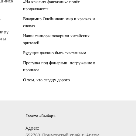
ящийся
«На крыльях фантазии»: полёт
продолжается
.
Владимир Олейников: мир в красках и
словах
миру
Наши танцоры покорили китайских
оты
зрителей
Будущее должно быть счастливым
Прогулка под фонарями: погружение в
прошлое
О том, что сердцу дорого
Газета «Выбор»
Адрес:
692760, Приморский край, г. Артем,