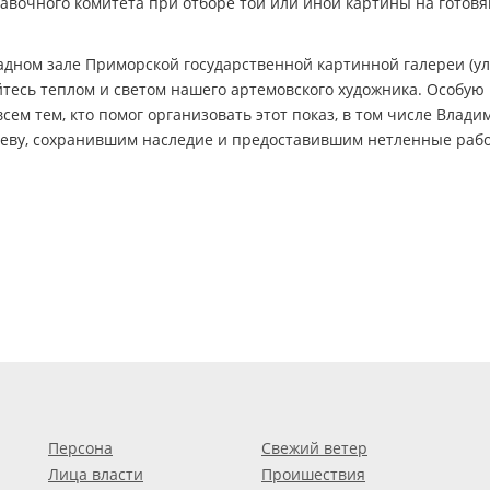
вочного комитета при отборе той или иной картины на готов
дном зале Приморской государственной картинной галереи (ул
рейтесь теплом и светом нашего артемовского художника. Особую
ем тем, кто помог организовать этот показ, в том числе Влади
ву, сохранившим наследие и предоставившим нетленные раб
Персона
Свежий ветер
Лица власти
Проишествия