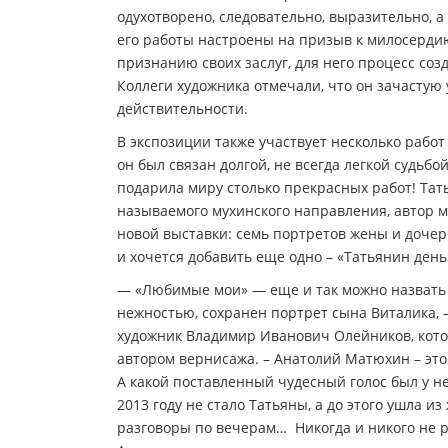
одухотворено, следовательно, выразительно, а
его работы настроены на призыв к милосердию
признанию своих заслуг, для него процесс со
Коллеги художника отмечали, что он зачастую 
действительности.
В экспозиции также участвует несколько рабо
он был связан долгой, не всегда легкой судьб
подарила миру столько прекрасных работ! Та
называемого мухинского направления, автор м
новой выставки: семь портретов жены и дочер
и хочется добавить еще одно – «Татьянин день
— «Любимые мои» — еще и так можно назвать э
нежностью, сохранен портрет сына Виталика, 
художник Владимир Иванович Олейников, кото
автором вернисажа. – Анатолий Матюхин – эт
А какой поставленный чудесный голос был у не
2013 году не стало Татьяны, а до этого ушла 
разговоры по вечерам… Никогда и никого не ру