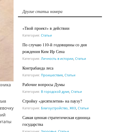
Другие статьи номера
«Твой проект» в действии
Категория:
Статьи
По случаю 110-й годовщины со дня
рождения Ким Ир Сена
Категория:
Личность в истории
,
Статьи
Контрабанда леса
Категория:
Проишествия
,
Статьи
Рабочие вопросы Думы
жника
Категория:
В городской думе
,
Статьи
Стройку «десятилетия» на паузу?
лия
Девочку
Категория:
Благоустройство, ЖКХ
,
Статьи
ший
Самая ценная стратегическая единица
 этапы
государства
Категория:
Здоровье
,
Статьи