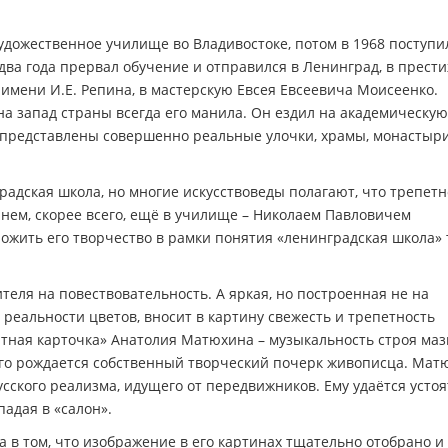
удожественное училище во Владивостоке, потом в 1968 поступи
 два года прервал обучение и отправился в Ленинград, в прес
 имени И.Е. Репина, в мастерскую Евсея Евсеевича Моисеенко.
 на запад страны всегда его манила. Он ездил на академическую
е представлены совершенно реальные улочки, храмы, монастыр
адская школа, но многие искусствоведы полагают, что трепетн
нем, скорее всего, ещё в училище – Николаем Павловичем
уложить его творчество в рамки понятия «ленинградская школа»
теля на повествовательность. А яркая, но построенная не на
к реальности цветов, вносит в картину свежесть и трепетность
тная карточка» Анатолия Матюхина – музыкальность строя маз
того рождается собственный творческий почерк живописца. Мат
сского реализма, идущего от передвижников. Ему удаётся устоя
адая в «салон».
 в том, что изображение в его картинах тщательно отобрано и