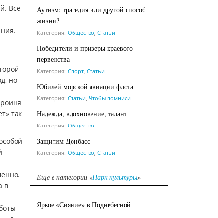
й. Все
Аутизм: трагедия или другой способ
жизни?
ания.
Категория:
Общество
,
Статьи
Победители и призеры краевого
первенства
оторой
Категория:
Спорт
,
Статьи
д, но
Юбилей морской авиации флота
Категория:
Статьи
,
Чтобы помнили
ероиня
Надежда, вдохновение, талант
т» так
Категория:
Общество
Защитим Донбасс
 особой
й
Категория:
Общество
,
Статьи
менно.
Еще в категории «
Парк культуры
»
а в
Яркое «Сияние» в Поднебесной
аботы