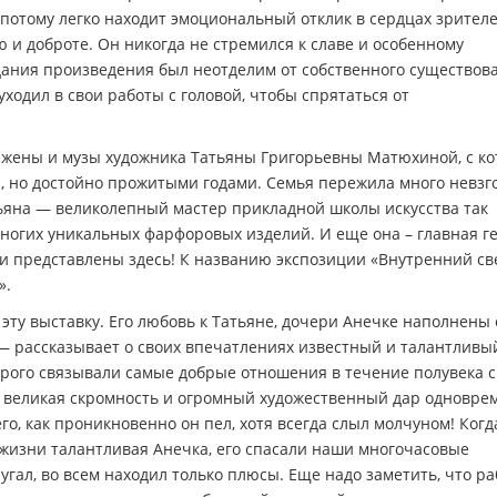
 потому легко находит эмоциональный отклик в сердцах зрителе
 и доброте. Он никогда не стремился к славе и особенному
здания произведения был неотделим от собственного существов
уходил в свои работы с головой, чтобы спрятаться от
т жены и музы художника Татьяны Григорьевны Матюхиной, с к
ой, но достойно прожитыми годами. Семья пережила много невзго
тьяна — великолепный мастер прикладной школы искусства так
ногих уникальных фарфоровых изделий. И еще она – главная г
и представлены здесь! К названию экспозиции «Внутренний све
».
ту выставку. Его любовь к Татьяне, дочери Анечке наполнены
— рассказывает о своих впечатлениях известный и талантливы
рого связывали самые добрые отношения в течение полувека с
о великая скромность и огромный художественный дар одновре
го, как проникновенно он пел, хотя всегда слыл молчуном! Когд
из жизни талантливая Анечка, его спасали наши многочасовые
гал, во всем находил только плюсы. Еще надо заметить, что р