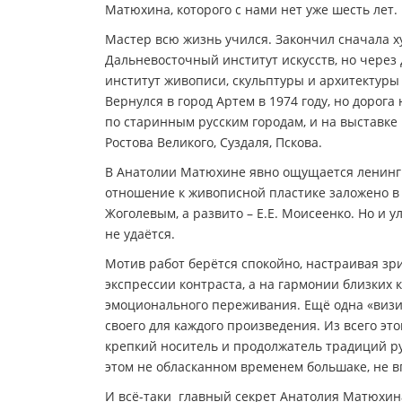
Матюхина, которого с нами нет уже шесть лет.
Мастер всю жизнь учился. Закончил сначала х
Дальневосточный институт искусств, но через
институт живописи, скульптуры и архитектуры
Вернулся в город Артем в 1974 году, но дорога
по старинным русским городам, и на выставк
Ростова Великого, Суздаля, Пскова.
В Анатолии Матюхине явно ощущается ленингр
отношение к живописной пластике заложено в 
Жоголевым, а развито – Е.Е. Моисеенко. Но и 
не удаётся.
Мотив работ берётся спокойно, настраивая зри
экспрессии контраста, а на гармонии близких 
эмоционального переживания. Ещё одна «визи
своего для каждого произведения. Из всего э
крепкий носитель и продолжатель традиций ру
этом не обласканном временем большаке, не вп
И всё-таки главный секрет Анатолия Матюхина