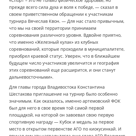
«Спорт – это не только физическое здоровье, но
прежде всего сила духа и воля к победе, — сказал в
своем приветственном обращении к участникам
турнира Вячеслав Квон. — Для нас стало привычным,
что мы на своей территории принимаем
соревнования различного уровня. Вдвойне приятно,
что именно «Железный кулак» из клубных
соревнований, которые проходили в муниципалитете,
приобрел краевой статус. Уверен, что в ближайшем
будущем число участников увеличится и география
этих соревнований еще расширится, и они станут
дальневосточными».
Для главы города Владивостока Константина
Шестакова приглашение на турнир было особенно
значимым. Как оказалось, именно артемовский ФОК
был для него в свое время той самой первой
площадкой, на которой он завоевал свою первую
спортивную награду — Кубок и медаль за первое
место в открытом первенстве АГО по киокусинкай. И
вручал ему эту награду тогда еще глава АГО Владимир