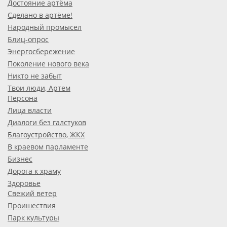
Достояние артёма
Сделано в артёме!
Народный промысел
Блиц-опрос
Энергосбережение
Поколение нового века
Никто не забыт
Твои люди, Артем
Персона
Лица власти
Диалоги без галстуков
Благоустройство, ЖКХ
В краевом парламенте
Бизнес
Дорога к храму
Здоровье
Свежий ветер
Проишествия
Парк культуры