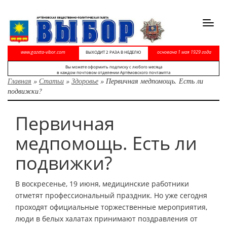
Toggl
navig
www.gazeta-vibor.com
основана 1 мая 1929 года
ВЫХОДИТ 2 РАЗА В НЕДЕЛЮ
Вы можете оформить подписку с любого месяца
в каждом почтовом отделении Артёмовского почтампта
Главная
»
Статьи
»
Здоровье
»
Первичная медпомощь. Есть ли
подвижки?
Первичная
медпомощь. Есть ли
подвижки?
В воскресенье, 19 июня, медицинские работники
отметят профессиональный праздник. Но уже сегодня
проходят официальные торжественные мероприятия,
люди в белых халатах принимают поздравления от