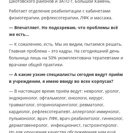
Шкотовского районов и ЗАТО г. Большой Камень.
Работает отделение реабилитации с кабинетами
физиотерапии, рефлексотерапии, ЛФК и массажа.
— Впечатляет. Но подозреваю, что проблемы всё
же есть…
— К сожалению, есть. Мы их видим, пытаемся решать.
Главная проблема – это кадры. На сегодняшний день
больница лишь на 50% укомплектована терапевтами и
врачами общей практики.
— А какие узкие специалисты сегодня ведут приём
в учреждении, я имею ввиду во всех корпусах?
— В настоящее время приём ведут: невролог, уролог,
эндокринолог, офтальмолог, онкологи, хирург,
травматолог, оториноларинголог, ревматолог,
кардиолог, рефлексотерапевт, аллерголог-иммунолог,
пульмонолог, врач ЛФК, врач-реабилитолог, гинеколог,
дерматовенеролог, инфекционист, гастроэнтеролог.
Но для улучшения качества обслуживания нам ещё