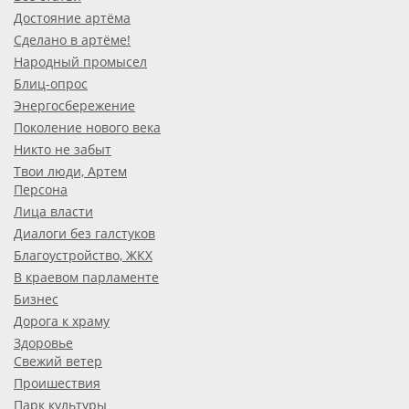
Достояние артёма
Сделано в артёме!
Народный промысел
Блиц-опрос
Энергосбережение
Поколение нового века
Никто не забыт
Твои люди, Артем
Персона
Лица власти
Диалоги без галстуков
Благоустройство, ЖКХ
В краевом парламенте
Бизнес
Дорога к храму
Здоровье
Свежий ветер
Проишествия
Парк культуры