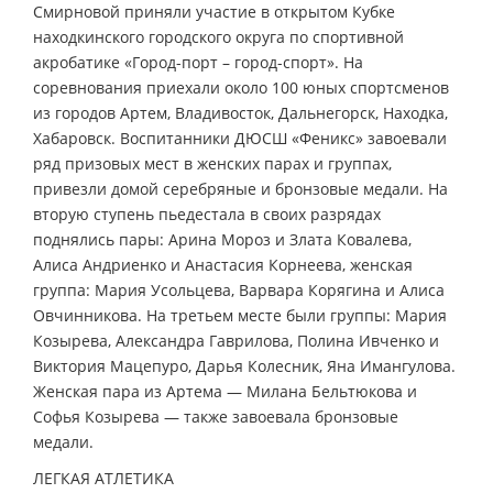
Смирновой приняли участие в открытом Кубке
находкинского городского округа по спортивной
акробатике «Город-порт – город-спорт». На
соревнования приехали около 100 юных спортсменов
из городов Артем, Владивосток, Дальнегорск, Находка,
Хабаровск. Воспитанники ДЮСШ «Феникс» завоевали
ряд призовых мест в женских парах и группах,
привезли домой серебряные и бронзовые медали. На
вторую ступень пьедестала в своих разрядах
поднялись пары: Арина Мороз и Злата Ковалева,
Алиса Андриенко и Анастасия Корнеева, женская
группа: Мария Усольцева, Варвара Корягина и Алиса
Овчинникова. На третьем месте были группы: Мария
Козырева, Александра Гаврилова, Полина Ивченко и
Виктория Мацепуро, Дарья Колесник, Яна Имангулова.
Женская пара из Артема — Милана Бельтюкова и
Софья Козырева — также завоевала бронзовые
медали.
ЛЕГКАЯ АТЛЕТИКА