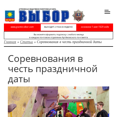
Toggl
navig
www.gazeta-vibor.com
основана 1 мая 1929 года
ВЫХОДИТ 2 РАЗА В НЕДЕЛЮ
Вы можете оформить подписку с любого месяца
в каждом почтовом отделении Артёмовского почтампта
Главная
»
Статьи
»
Соревнования в честь праздничной даты
Соревнования в
честь праздничной
даты