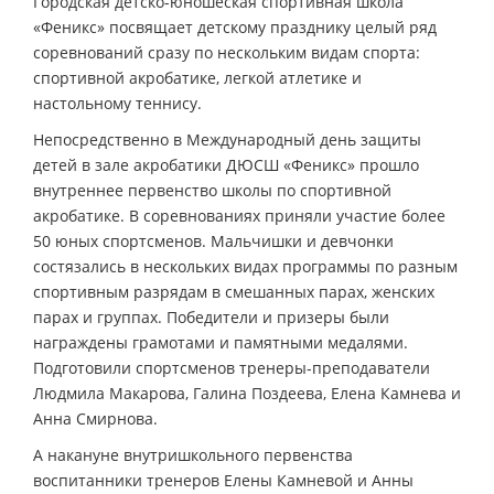
Городская детско-юношеская спортивная школа
«Феникс» посвящает детскому празднику целый ряд
соревнований сразу по нескольким видам спорта:
спортивной акробатике, легкой атлетике и
настольному теннису.
Непосредственно в Международный день защиты
детей в зале акробатики ДЮСШ «Феникс» прошло
внутреннее первенство школы по спортивной
акробатике. В соревнованиях приняли участие более
50 юных спортсменов. Мальчишки и девчонки
состязались в нескольких видах программы по разным
спортивным разрядам в смешанных парах, женских
парах и группах. Победители и призеры были
награждены грамотами и памятными медалями.
Подготовили спортсменов тренеры-преподаватели
Людмила Макарова, Галина Поздеева, Елена Камнева и
Анна Смирнова.
А накануне внутришкольного первенства
воспитанники тренеров Елены Камневой и Анны