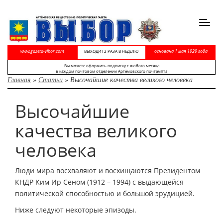
Toggl
navig
www.gazeta-vibor.com
основана 1 мая 1929 года
ВЫХОДИТ 2 РАЗА В НЕДЕЛЮ
Вы можете оформить подписку с любого месяца
в каждом почтовом отделении Артёмовского почтампта
Главная
»
Статьи
»
Высочайшие качества великого человека
Высочайшие
качества великого
человека
Люди мира восхваляют и восхищаются Президентом
КНДР Ким Ир Сеном (1912 – 1994) с выдающейся
политической способностью и большой эрудицией.
Ниже следуют некоторые эпизоды.