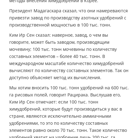
методы внесения химудобрений в Корее.
Президент Мадагаскара сказал, что они намереваются
привезти завод по производству азотных удобрений с
производственной мощностью в 100 тыс. тонн.
Ким Ир Сен сказал: наверное, завод, о чем вы
говорите, может быть заводом, производящим
мочевину; 100 тыс. тонн мочевины по количеству
составных элементов – более 40 тыс. тонн. В
международном масштабе количество химудобрений
вычисляют по количеству составных элементов. Так он
доступно объясняет метод их вычисления.
Мы хотим вносить 100 тыс. тонн удобрений на 600 тыс.
га рисовых полей, говорит Рацирака. Выслушав его,
Ким Ир Сен отмечает: если 100 тыс. тонн
химудобрений, которые будут производиться у вас в
стране, являются исключительно аммиачными
удобрениями, то это по количеству составных
элементов равно около 70 тыс. тонн. Такое количество
удобрений хватит на удобрение лишь 200 тыс. га