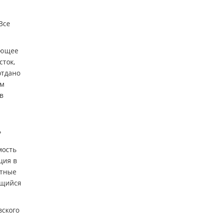
Все
ующее
сток,
отдано
ем
в
?
мость
ция в
ятные
ящийся
вского