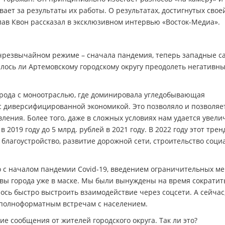
ает за результаты их работы. О результатах, достигнутых свое
слав Квон рассказал в эксклюзивном интервью «Восток-Медиа».
 в чрезвычайном режиме – сначала пандемия, теперь западные с
лось ли Артемовскому городскому округу преодолеть негативн
города с моноотраслью, где доминировала угледобывающая
 диверсифицированной экономикой. Это позволяло и позволяе
ления. Более того, даже в сложных условиях нам удается увели
в 2019 году до 5 млрд. рублей в 2021 году. В 2022 году этот трен
 благоустройство, развитие дорожной сети, строительство соц
 с началом пандемии Covid-19, введением ограничительных ме
лавы города уже в маске. Мы были вынуждены на время сократит
ось быстро выстроить взаимодействие через соцсети. А сейчас
к полноформатным встречам с населением.
е сообщения от жителей городского округа. Так ли это?