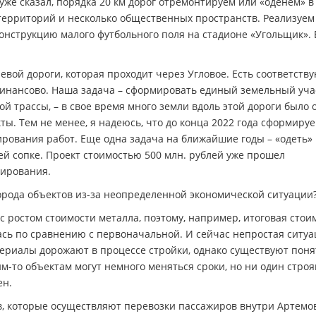
уже сказал, порядка 20 км дорог отремонтируем или «оденем» в
территорий и несколько общественных пространств. Реализуем
онструкцию малого футбольного поля на стадионе «Угольщик». 
вой дороги, которая проходит через Угловое. Есть соответств
финансово. Наша задача – сформировать единый земельный уча
й трассы, – в свое время много земли вдоль этой дороги было 
ы. Тем не менее, я надеюсь, что до конца 2022 года сформиру
рования работ. Еще одна задача на ближайшие годы – «одеть» 
ей сопке. Проект стоимостью 500 млн. рублей уже прошел
сирования.
орода объектов из-за неопределенной экономической ситуации
с ростом стоимости металла, поэтому, например, итоговая стои
лась по сравнению с первоначальной. И сейчас непростая ситуа
териалы дорожают в процессе стройки, однако существуют пон
им-то объектам могут немного меняться сроки, но ни один стро
ен.
в, которые осуществляют перевозки пассажиров внутри Артемо