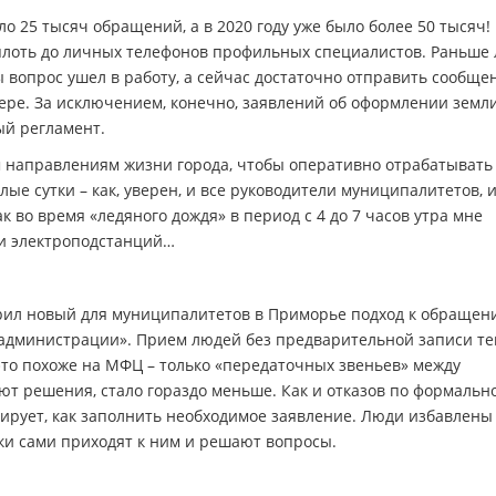
о 25 тысяч обращений, а в 2020 году уже было более 50 тысяч
плоть до личных телефонов профильных специалистов. Раньше
 вопрос ушел в работу, а сейчас достаточно отправить сообще
жере. За исключением, конечно, заявлений об оформлении земл
ый регламент.
м направлениям жизни города, чтобы оперативно отрабатывать
ые сутки – как, уверен, и все руководители муниципалитетов, и
к во время «ледяного дождя» в период с 4 до 7 часов утра мне
и электроподстанций…
едрил новый для муниципалитетов в Приморье подход к обращен
администрации». Прием людей без предварительной записи т
это похоже на МФЦ – только «передаточных звеньев» между
т решения, стало гораздо меньше. Как и отказов по формальн
тирует, как заполнить необходимое заявление. Люди избавлены
ки сами приходят к ним и решают вопросы.