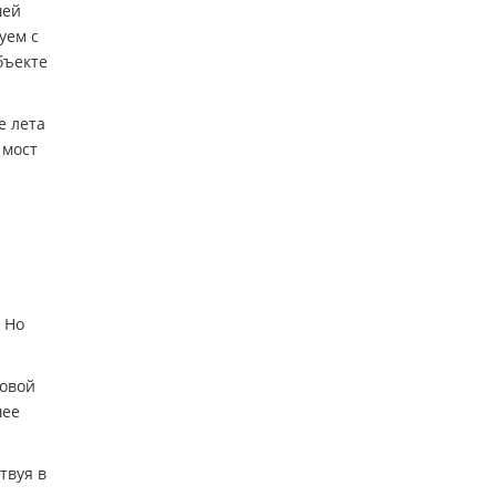
шей
уем с
бъекте
е лета
 мост
 Но
новой
шее
твуя в