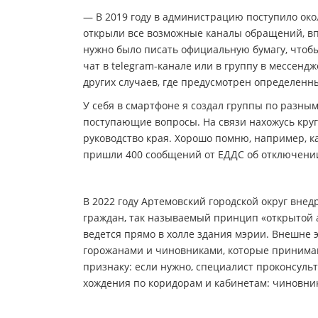
— В 2019 году в администрацию поступило окол
открыли все возможные каналы обращений, в
нужно было писать официальную бумагу, чтобы
чат в telegram-канале или в группу в мессенд
других случаев, где предусмотрен определенн
У себя в смартфоне я создал группы по разны
поступающие вопросы. На связи нахожусь кругл
руководство края. Хорошо помню, например, ка
пришли 400 сообщений от ЕДДС об отключени
В 2022 году Артемовский городской округ вн
граждан, так называемый принцип «открытой 
ведется прямо в холле здания мэрии. Внешне 
горожанами и чиновниками, которые принимаю
признаку: если нужно, специалист проконсуль
хождения по коридорам и кабинетам: чиновни