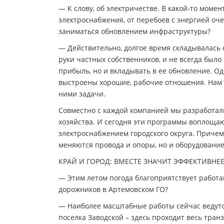
— К слову, об электричестве. В какой-то моме
электроснабжения, от перебоев с энергией оч
заниматься обновлением инфраструктуры?
— Действительно, долгое время складывалась 
руки частных собственников, и не всегда было
прибыль, но и вкладывать в ее обновление. Од
выстроены хорошие, рабочие отношения. Нам 
ними задачи.
Совместно с каждой компанией мы разработа
хозяйства. И сегодня эти программы воплощаю
электроснабжением городского округа. Причем
меняются провода и опоры, но и оборудование
КРАЙ И ГОРОД: ВМЕСТЕ ЗНАЧИТ ЭФФЕКТИВНЕ
— Этим летом погода благоприятствует работа
дорожников в Артемовском ГО?
— Наиболее масштабные работы сейчас ведутся
поселка Заводской – здесь проходит весь тран