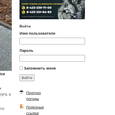
Войти
Имя пользователя
Пароль
Запомнить меня
для
Войти
х
Прогноз
уга, а
погоды
Полезные
его
ссылки