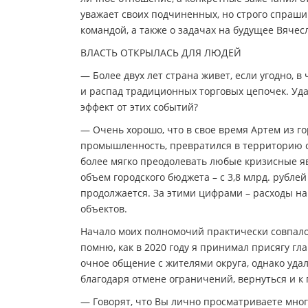
уважает своих подчиненных, но строго спрашив
командой, а также о задачах на будущее Вяче
ВЛАСТЬ ОТКРЫЛАСЬ ДЛЯ ЛЮДЕЙ
— Более двух лет страна живет, если угодно,
и распад традиционных торговых цепочек. Уда
эффект от этих событий?
— Очень хорошо, что в свое время Артем из 
промышленность, превратился в территорию с
более мягко преодолевать любые кризисные яв
объем городского бюджета – с 3,8 млрд. рублей 
продолжается. За этими цифрами – расходы на
объектов.
Начало моих полномочий практически совпало
помню, как в 2020 году я принимал присягу г
очное общение с жителями округа, однако удал
благодаря отмене ограничений, вернуться и 
— Говорят, что Вы лично просматриваете многи