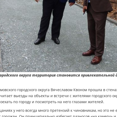
ородского округа территория становится привлекательной 
мовского городского округа Вячеславом Квоном прошла в стена
итает выезды на объекты и встречи с жителями городского окр
роехать по городу и посмотреть на него глазами жителей.
аниях у него всегда много претензий к чиновникам, но это не 
 горожан. Он принципиально избегает разносов «на камеру» и