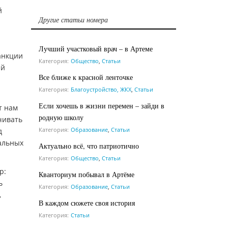
й
Другие статьи номера
Лучший участковый врач – в Артеме
анкции
Категория:
Общество
,
Статьи
ый
Все ближе к красной ленточке
Категория:
Благоустройство, ЖКХ
,
Статьи
Если хочешь в жизни перемен – зайди в
т нам
родную школу
чивать
Категория:
Образование
,
Статьи
д
иальных
Актуально всё, что патриотично
Категория:
Общество
,
Статьи
р:
Кванториум побывал в Артёме
ь
Категория:
Образование
,
Статьи
,
В каждом сюжете своя история
Категория:
Статьи