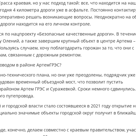
расса краевая, но у нас подход такой: все, что находится на на
годня 4 километра дороги уже в асфальте. Постоянно контактир
 оперативно решать возникающие вопросы. Неоднократно на о
дороги находится на его личном контроле.
тся по нацпроекту «Безопасные качественные дороги». В течени
лу Олений, а также завершим крупный объект в центре Артема –
льзуясь случаем, хочу поблагодарить горожан за то, что они с
вам, связанным с дорожным ремонтом.
оводом в районе АртемГРЭС?
о-технического плана, но они уже преодолены, подрядчик уже
рудован временный объездной мост, что позволит пустить
районом Артем ГРЭС и Суражевкой. Сроки немного сдвинулись.
го путепровода.
 городской власти стало состоявшееся в 2021 году открытие 
оциально значимые объекты городской округ получит в ближай
оде, конечно, делаем совместно с краевым правительством, учас