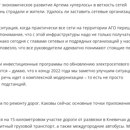
нт экономическое развитие Артема «уперлось» в ветхость сетей
ень страдали и жители. Удалось ли заставить сетевые организа
ситуация, когда практически все сети на территории АГО пере
 понимание, что с этой инфраструктуры надо не только получат
нако сегодня с главами сетевых и подрядных организаций у на
повезло, что все руководители адекватно понимают стоящие п
ли инвестиционные программы по обновлению электросетевого
тся – думаю, что к концу 2022 года мы заметно улучшим ситуац
 речь идет о комплексной модернизации – то есть не просто
 подстанций.
Е
м по ремонту дорог. Каковы сейчас основные точки приложени
 на 15-километровом участке дороги от развязки в Кневичах д
зитный грузовой транспорт, а также междугородние автобусы. 