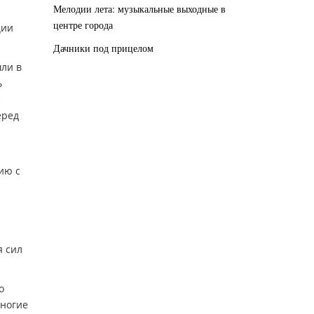
Мелодии лета: музыкальные выходные в
центре города
ции
Дачники под прицелом
шли в
ь
с
еред
ию с
я сил
о
Многие