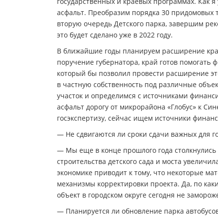
государственных и краевых программах. Как я 
асфальт. Преобразим порядка 30 придомовых 
вторую очередь Детского парка, завершим рек
это будет сделано уже в 2022 году.
В ближайшие годы планируем расширение крае
поручение губернатора, край готов помогать 
который бы позволил провести расширение это
в частную собственность под различные объект
участок и определимся с источниками финанси
асфальт дорогу от микрорайона «Глобус» к Син
госэкспертизу, сейчас ищем источники финан
— Не сдвигаются ли сроки сдачи важных для г
— Мы еще в конце прошлого года столкнулись 
строительства детского сада и моста увеличи
экономике приводит к тому, что некоторые ма
механизмы корректировки проекта. Да, по как
объект в городском округе сегодня не заморож
— Планируется ли обновление парка автобусо