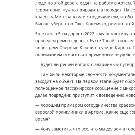
люди по этой дороге ездят на работу в Артем. Т
территории, нужно приводить в порядок. На се
краевым Минтрансом и с подрядчиком, чтобы
бывал губернатор Олег Кожемяко, ремонт этой 
Еще около 5 км дорог в 2022 году ремонтирую
проведем ремонт дорог к бухте Тавайза и к се
через реку Озерные Ключи на улице Кирова. По
пониманием относятся к временным неудобст
— Будет ли решен вопрос с аварийным путепр
— Там были некоторые сложности документальн
заходит на объект. На первом этапе будет обо
полноценное пассажирское сообщение с микро
далее подрядчик приступит к возведению ново
— Хорошим примером сотрудничества краевой и
взрослой поликлиники в Артеме. Какие еще с
время?
— Хочу заметить, что все, что мы делаем в гор