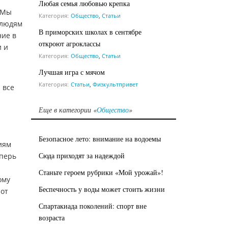
Любая семья любовью крепка
! Мы
Категория:
Общество
,
Статьи
 людям
В приморских школах в сентябре
ние в
откроют агроклассы
и и
Категория:
Общество
,
Статьи
Лучшая игра с мячом
Категория:
Статьи
,
Физкультпривет
 все
Еще в категории «
Общество
»
Безопасное лето: внимание на водоемы
иям
Сюда приходят за надеждой
еперь
Станьте героем рубрики «Мой урожай»!
ому
Беспечность у воды может стоить жизни
 от
Спартакиада поколений: спорт вне
возраста