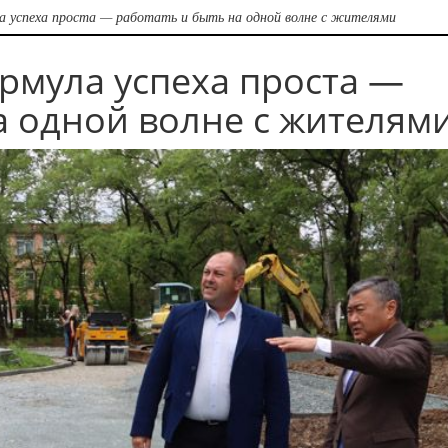
а успеха проста — работать и быть на одной волне с жителями
рмула успеха проста —
а одной волне с жителям