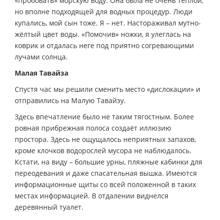
«пробовать» морскую воду. Она была не очень тёплой,
но вполне подходящей для водных процедур. Люди
купались, мой сын тоже. Я – нет. Настораживал мутно-
жёлтый цвет воды. «Помочив» ножки, я улеглась на
коврик и отдалась неге под приятно согревающими
лучами солнца.
Малая Тавайза
Спустя час мы решили сменить место «дислокации» и
отправились на Малую Тавайзу.
Здесь впечатление было не таким тягостным. Более
ровная прибрежная полоса создаёт иллюзию
простора. Здесь не ощущалось неприятных запахов,
кроме клочков водорослей мусора не наблюдалось.
Кстати, на виду – большие урны, пляжные кабинки для
переодевания и даже спасательная вышка. Имеются
информационные щиты со всей положенной в таких
местах информацией. В отдалении виднелся
деревянный туалет.