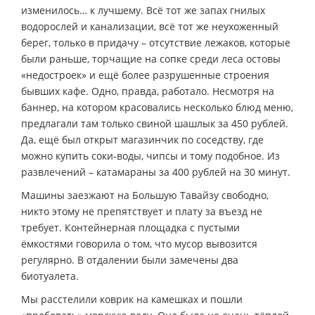
изменилось… к лучшему. Всё тот же запах гнилых
водорослей и канализации, всё тот же неухоженный
берег, только в придачу – отсутствие лежаков, которые
были раньше, торчащие на сопке среди леса остовы
«недостроек» и ещё более разрушенные строения
бывших кафе. Одно, правда, работало. Несмотря на
баннер, на котором красовались несколько блюд меню,
предлагали там только свиной шашлык за 450 рублей.
Да, ещё был открыт магазинчик по соседству, где
можно купить соки-воды, чипсы и тому подобное. Из
развлечений – катамараны за 400 рублей на 30 минут.
Машины заезжают на Большую Тавайзу свободно,
никто этому не препятствует и плату за въезд не
требует. Контейнерная площадка с пустыми
ёмкостями говорила о том, что мусор вывозится
регулярно. В отдалении были замечены два
биотуалета.
Мы расстелили коврик на камешках и пошли