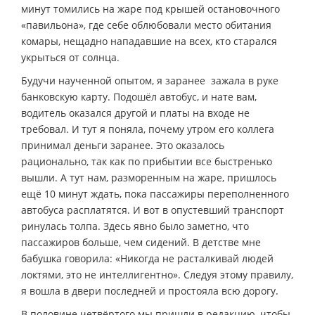
минут томились на жаре под крышей остановочного
«павильона», где себе облюбовали место обитания
комары, нещадно нападавшие на всех, кто старался
укрыться от солнца.
Будучи наученной опытом, я заранее зажала в руке
банковскую карту. Подошёл автобус, и нате вам,
водитель оказался другой и платы на входе не
требовал. И тут я поняла, почему утром его коллега
принимал деньги заранее. Это оказалось
рационально, так как по прибытии все быстренько
вышли. А тут нам, разморенным на жаре, пришлось
ещё 10 минут ждать, пока пассажиры переполненного
автобуса расплатятся. И вот в опустевший транспорт
ринулась толпа. Здесь явно было заметно, что
пассажиров больше, чем сидений. В детстве мне
бабушка говорила: «Никогда не расталкивай людей
локтями, это не интеллигентно». Следуя этому правилу,
я вошла в двери последней и простояла всю дорогу.
В половине четвёртого мы пришли в редакцию, чтобы