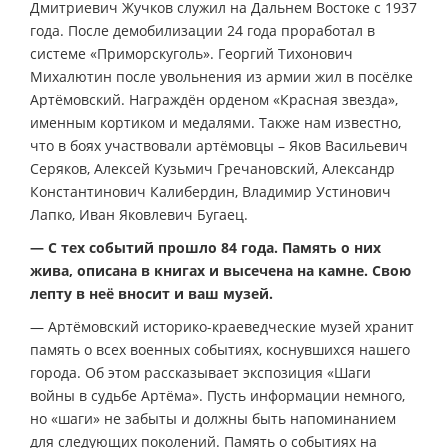
Дмитриевич Жучков служил на Дальнем Востоке с 1937
года. После демобилизации 24 года проработал в
системе «Приморскуголь». Георгий Тихонович
Михалютин после увольнения из армии жил в посёлке
Артёмовский. Награждён орденом «Красная звезда»,
именным кортиком и медалями. Также нам известно,
что в боях участвовали артёмовцы – Яков Васильевич
Серяков, Алексей Кузьмич Гречановский, Александр
Константинович Калибердин, Владимир Устинович
Лапко, Иван Яковлевич Бугаец.
— С тех событий прошло 84 года. Память о них
жива, описана в книгах и высечена на камне. Свою
лепту в неё вносит и ваш музей.
— Артёмовский историко-краеведческие музей хранит
память о всех военных событиях, коснувшихся нашего
города. Об этом рассказывает экспозиция «Шаги
войны в судьбе Артёма». Пусть информации немного,
но «шаги» не забыты и должны быть напоминанием
для следующих поколений. Память о событиях на