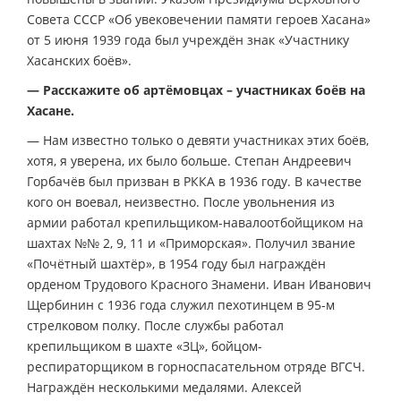
Совета СССР «Об увековечении памяти героев Хасана»
от 5 июня 1939 года был учреждён знак «Участнику
Хасанских боёв».
— Расскажите об артёмовцах – участниках боёв на
Хасане.
— Нам известно только о девяти участниках этих боёв,
хотя, я уверена, их было больше. Степан Андреевич
Горбачёв был призван в РККА в 1936 году. В качестве
кого он воевал, неизвестно. После увольнения из
армии работал крепильщиком-навалоотбойщиком на
шахтах №№ 2, 9, 11 и «Приморская». Получил звание
«Почётный шахтёр», в 1954 году был награждён
орденом Трудового Красного Знамени. Иван Иванович
Щербинин с 1936 года служил пехотинцем в 95-м
стрелковом полку. После службы работал
крепильщиком в шахте «ЗЦ», бойцом-
респираторщиком в горноспасательном отряде ВГСЧ.
Награждён несколькими медалями. Алексей