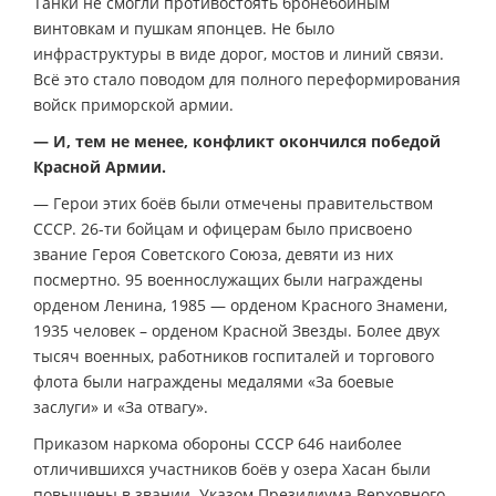
Танки не смогли противостоять бронебойным
винтовкам и пушкам японцев. Не было
инфраструктуры в виде дорог, мостов и линий связи.
Всё это стало поводом для полного переформирования
войск приморской армии.
— И, тем не менее, конфликт окончился победой
Красной Армии.
— Герои этих боёв были отмечены правительством
СССР. 26-ти бойцам и офицерам было присвоено
звание Героя Советского Союза, девяти из них
посмертно. 95 военнослужащих были награждены
орденом Ленина, 1985 — орденом Красного Знамени,
1935 человек – орденом Красной Звезды. Более двух
тысяч военных, работников госпиталей и торгового
флота были награждены медалями «За боевые
заслуги» и «За отвагу».
Приказом наркома обороны СССР 646 наиболее
отличившихся участников боёв у озера Хасан были
повышены в звании. Указом Президиума Верховного