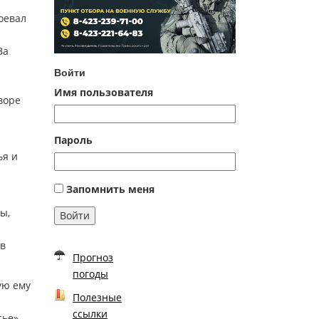
оевал
За
Войти
Имя пользователя
воре
Пароль
ья и
Запомнить меня
ы,
Войти
ив
Прогноз
погоды
ую ему
Полезные
ссылки
ье»,