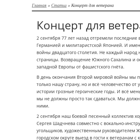
Главная
»
Статьи
»
Концерт для ветерана
Концерт для вете
2 сентября 77 лет назад отгремели последние
Германией и милитаристской Японией. И имен
войны двадцатого столетия. Не каждый народ 
страницы. Возвращение Южного Сахалина и ост
западной Европы от фашистского гнёта.
В день окончания Второй мировой войны мы п
только нашу страну, но и всё человечество от
истории грозные героические годы. И всё мен
мы не должны просто так сдаваться. Мы должн
ними.
2 сентября наш боевой песенный коллектив хо
Сергея Шадчнева совместно с вокально-инстр
угольщиков, художественным руководителем
городском округе выезд в гости к ветеранам 