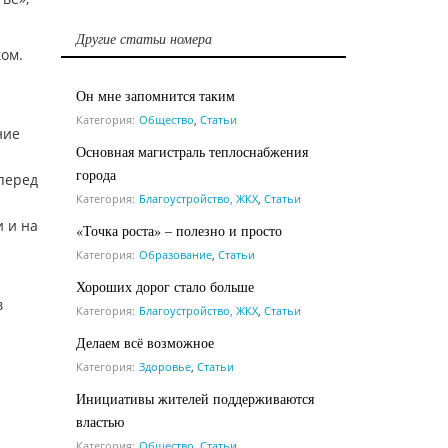
Другие статьи номера
ом.
Он мне запомнится таким
Категория:
Общество
,
Статьи
ние
Основная магистраль теплоснабжения
города
 перед
Категория:
Благоустройство, ЖКХ
,
Статьи
и и на
«Точка роста» – полезно и просто
Категория:
Образование
,
Статьи
Хороших дорог стало больше
в
Категория:
Благоустройство, ЖКХ
,
Статьи
Делаем всё возможное
Категория:
Здоровье
,
Статьи
Инициативы жителей поддерживаются
властью
Категория:
Общество
,
Статьи