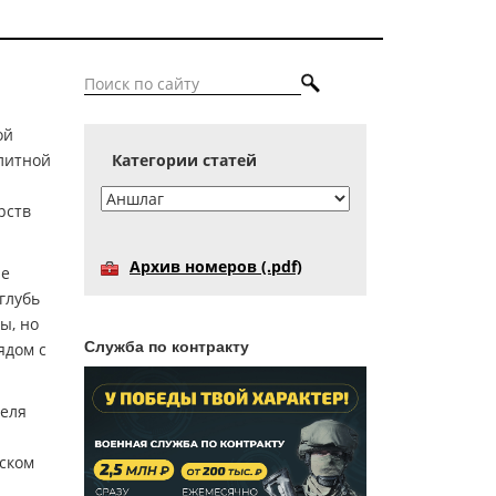
ой
литной
Категории статей
рств
Архив номеров (.pdf)
не
глубь
ы, но
Служба по контракту
ядом с
теля
ском