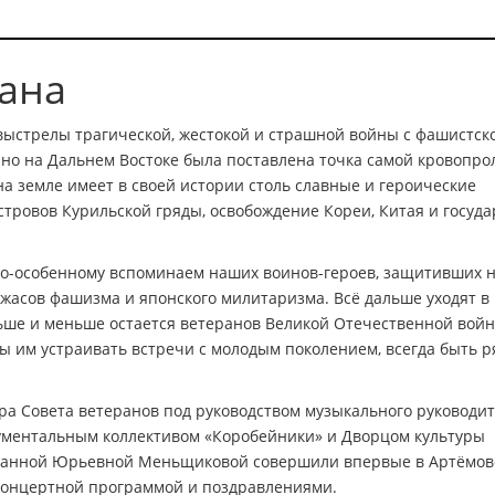
рана
 выстрелы трагической, жестокой и страшной войны с фашистск
но на Дальнем Востоке была поставлена точка самой кровопро
на земле имеет в своей истории столь славные и героические
ровов Курильской гряды, освобождение Кореи, Китая и госуда
о-особенному вспоминаем наших воинов-героев, защитивших 
 ужасов фашизма и японского милитаризма. Всё дальше уходят в 
ьше и меньше остается ветеранов Великой Отечественной войн
ы им устраивать встречи с молодым поколением, всегда быть р
ра Совета ветеранов под руководством музыкального руководи
ументальным коллективом «Коробейники» и Дворцом культуры
 Жанной Юрьевной Меньщиковой совершили впервые в Артёмов
с концертной программой и поздравлениями.