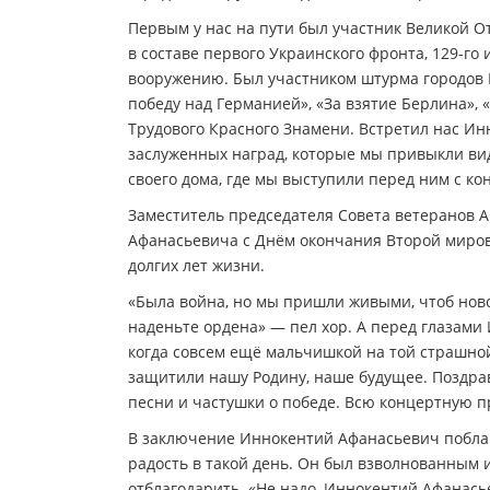
Первым у нас на пути был участник Великой 
в составе первого Украинского фронта, 129-г
вооружению. Был участником штурма городов Б
победу над Германией», «За взятие Берлина»,
Трудового Красного Знамени. Встретил нас Ин
заслуженных наград, которые мы привыкли вид
своего дома, где мы выступили перед ним с ко
Заместитель председателя Совета ветеранов 
Афанасьевича с Днём окончания Второй миров
долгих лет жизни.
«Была война, но мы пришли живыми, чтоб ново
наденьте ордена» — пел хор. А перед глазами
когда совсем ещё мальчишкой на той страшной
защитили нашу Родину, наше будущее. Поздра
песни и частушки о победе. Всю концертную 
В заключение Иннокентий Афанасьевич побла
радость в такой день. Он был взволнованным и
отблагодарить. «Не надо, Иннокентий Афанась