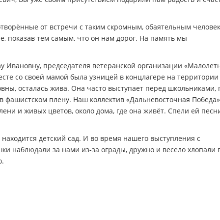
отворённые от встречи с таким скромным, обаятельным человек
 показав тем самым, что он нам дорог. На память мы
зу Ивановну, председателя ветеранской организации «Малолет
сте со своей мамой была узницей в концлагере на территории
овны, осталась жива. Она часто выступает перед школьниками,
 в фашистском плену. Наш коллектив «Дальневосточная Победа»
лени и живых цветов, около дома, где она живёт. Спели ей песн
 находится детский сад. И во время нашего выступления с
и наблюдали за нами из-за ограды, дружно и весело хлопали 
о.