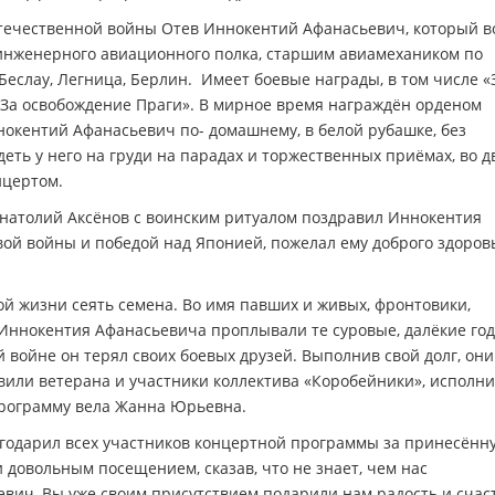
Отечественной войны Отев Иннокентий Афанасьевич, который в
о инженерного авиационного полка, старшим авиамехаником по
еслау, Легница, Берлин. Имеет боевые награды, в том числе «
 «За освобождение Праги». В мирное время награждён орденом
нокентий Афанасьевич по- домашнему, в белой рубашке, без
еть у него на груди на парадах и торжественных приёмах, во д
нцертом.
Анатолий Аксёнов с воинским ритуалом поздравил Иннокентия
ой войны и победой над Японией, пожелал ему доброго здоров
й жизни сеять семена. Во имя павших и живых, фронтовики,
 Иннокентия Афанасьевича проплывали те суровые, далёкие год
 войне он терял своих боевых друзей. Выполнив свой долг, они
вили ветерана и участники коллектива «Коробейники», исполн
программу вела Жанна Юрьевна.
годарил всех участников концертной программы за принесённ
 довольным посещением, сказав, что не знает, чем нас
евич, Вы уже своим присутствием подарили нам радость и счаст