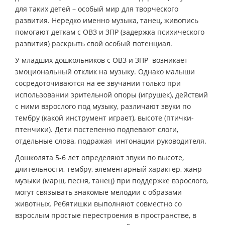
для таких детей – особый мир для творческого
развития. Нередко именно музыка, танец, живопись
помогают деткам с ОВЗ и ЗПР (задержка психического
развития) раскрыть свой особый потенциал.
У младших дошкольников с ОВЗ и ЗПР возникает
эмоциональный отклик на музыку. Однако малыши
сосредоточиваются на ее звучании только при
использовании зрительной опоры (игрушек), действий
с ними взрослого под музыку, различают звуки по
тембру (какой инструмент играет), высоте (птички-
птенчики). Дети постепенно подпевают слоги,
отдельные слова, подражая интонации руководителя.
Дошколята 5-6 лет определяют звуки по высоте,
длительности, тембру, элементарный характер, жанр
музыки (марш, песня, танец) при поддержке взрослого,
могут связывать знакомые мелодии с образами
животных. Ребятишки выполняют совместно со
взрослым простые перестроения в пространстве, в