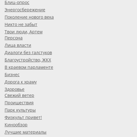
Блиц-опрос
Энергосбережение
Поколение нового века
Никто не забыт
Твои люди, Артем
Персона
Лица власти
Диалоги без галстуков
Благоустройство, ЖКХ
В краевом парламенте
Бизнес
Дорога к храму
Здоровье
Свежий ветер
Проишествия
Парк культуры
Физкульт привет!
Кинообзор
Лучшие материалы