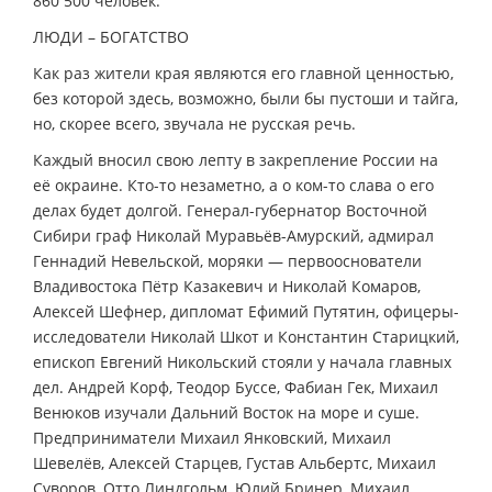
860 500 человек.
ЛЮДИ – БОГАТСТВО
Как раз жители края являются его главной ценностью,
без которой здесь, возможно, были бы пустоши и тайга,
но, скорее всего, звучала не русская речь.
Каждый вносил свою лепту в закрепление России на
её окраине. Кто-то незаметно, а о ком-то слава о его
делах будет долгой. Генерал-губернатор Восточной
Сибири граф Николай Муравьёв-Амурский, адмирал
Геннадий Невельской, моряки — первооснователи
Владивостока Пётр Казакевич и Николай Комаров,
Алексей Шефнер, дипломат Ефимий Путятин, офицеры-
исследователи Николай Шкот и Константин Старицкий,
епископ Евгений Никольский стояли у начала главных
дел. Андрей Корф, Теодор Буссе, Фабиан Гек, Михаил
Венюков изучали Дальний Восток на море и суше.
Предприниматели Михаил Янковский, Михаил
Шевелёв, Алексей Старцев, Густав Альбертс, Михаил
Суворов, Отто Линдгольм, Юлий Бринер, Михаил