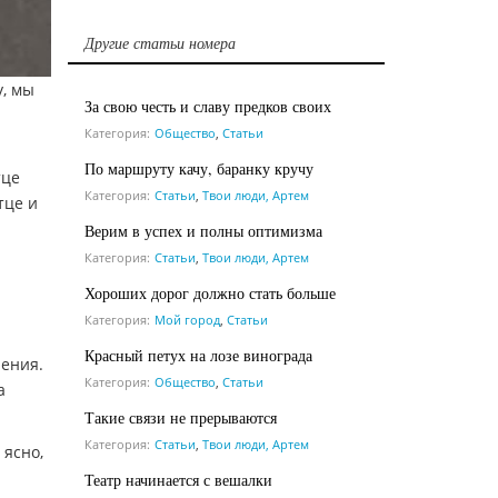
Другие статьи номера
у, мы
За свою честь и славу предков своих
Категория:
Общество
,
Статьи
По маршруту качу, баранку кручу
тце
Категория:
Статьи
,
Твои люди, Артем
тце и
Верим в успех и полны оптимизма
Категория:
Статьи
,
Твои люди, Артем
Хороших дорог должно стать больше
Категория:
Мой город
,
Статьи
Красный петух на лозе винограда
ения.
Категория:
Общество
,
Статьи
а
Такие связи не прерываются
Категория:
Статьи
,
Твои люди, Артем
 ясно,
Театр начинается с вешалки