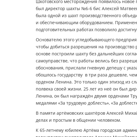
Шкотовского месторождения появилось новое 
был директор шахты №6-6 бис Алексей Матвее
была одной из шахт производственного объе
и обеспечивающим оборудованием. Применени
подготовительных работах позволило достигну
Основателю этого угледобывающего предприя
чтобы добиться разрешения на производство р
основе построили шахту без дальнейших соглас
самоуправстве, что работы велись без разреше
обоснования, прислали гневную депешу с указа
обошлось государству в три раза дешевле, че
орденом Ленина. Это только один эпизод из с
полвека своей жизни. 25 лет из неё он был д
Ленина, он был награждён двумя орденами Тру
медалями «За трудовую доблесть», «За доблест
В памяти артёмовских шахтёров Алексей Миха
делах и простым в общении человеком.
К 65-летнему юбилею Артёма городская админ