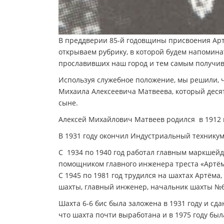
В преддверии 85-й годовщины присвоения Артё
открываем рубрику, в которой будем напомин
прославивших наш город и тем самым получив
Используя служебное положение, мы решили, ч
Михаила Алексеевича Матвеева, который десять
сыне.
Алексей Михайлович Матвеев родился в 1912 г
В 1931 году окончил Индустриальный техникум
С 1934 по 1940 год работал главным маркшейд
помощником главного инженера треста «Артём
С 1945 по 1981 год трудился на шахтах Артём
шахты, главный инженер, начальник шахты №6
Шахта 6-6 бис была заложена в 1931 году и сда
что шахта почти выработана и в 1975 году был