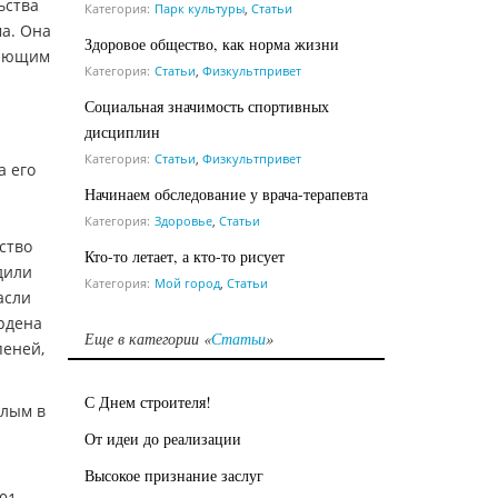
ьства
Категория:
Парк культуры
,
Статьи
а. Она
Здоровое общество, как норма жизни
вающим
Категория:
Статьи
,
Физкультпривет
Социальная значимость спортивных
дисциплин
Категория:
Статьи
,
Физкультпривет
а его
Начинаем обследование у врача-терапевта
Категория:
Здоровье
,
Статьи
ство
Кто-то летает, а кто-то рисует
дили
Категория:
Мой город
,
Статьи
асли
ордена
Еще в категории «
Статьи
»
пеней,
С Днем строителя!
елым в
От идеи до реализации
Высокое признание заслуг