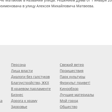
че Матвееве в названии улицы. Решением Думы от 1 января 20
реименована в улицу Алексея Михайловича Матвеева.
Персона
Свежий ветер
Лица власти
Проишествия
Диалоги без галстуков
Парк культуры
Благоустройство, ЖКХ
Физкульт привет!
В краевом парламенте
Кинообзор
Бизнес
Лучшие материалы
ка
Дорога к храму
Мой город
Здоровье
Общество