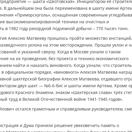
предприятие — шахта «Шкотовская». Инициатором её строител
в. В дальнейшем она была переименована в шахту имени Артем
динения «Приморскуголь», оснащённая современным угледобы
е высокомеханизированной техники на очистных и
ть в 1982 году рекордной подземной добычи – 770 тысяч тонн.
тия Алексею Матвееву пришлось пройти множество инстанций,
азведочного уклона на этом месторождении. Прошли уклон и н
ований и указаний сверху. Когда в Москве узнали о таком
ния на их проведение, без проекта и технико-экономического
нием найти и наказать виновного. Когда узнали, что строитель
м в официальном порядке, «виновного» Алексея Матвеева награ
лавной шахтёрской биографии Алексея Матвеева, отдавшего отр
иректором двух шахт — №6-6-бис и шахты имени Артема. Кроме 
дового Красного Знамени, знаком «Шахтёрская слава» трёх сте
ный труд в Великой Отечественной войне 1941-1945 годов».
йлович остался грамотным и справедливым руководителем, см
истрация и Дума приняли решение увековечить память о