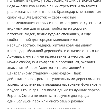
полезным. Видимо, у всех столиц наших регионов одна
беда — слишком многие в них стремятся и пытаются
реализовать свои интересы. Краснодар мне напомнил
сразу наш Владивосток — хаотичностью
перемешивания старых и новых застроек, отсутствием
видимых зон для отдыха, пробками на дорогах,
потоками людей, вечно куда-то спешащих, и еще
свойственной для городов-миллионников
неряшливостью. Недаром жители края называют
Краснодар «большой деревней». В отличие от того же
Армавира, чуть ли не единственным местом, где
можно свободно и комфортно прогуляться, оказался
знаменитый парк Галицкого, прилегающий к
центральному стадиону «Краснодар». Парк
действительно огромен, с уникальными деревьями на
аллеях, спортивными площадками, зонами фонтанов и
прудов. Его не зря называют одним из лучших парков
Европы. Хотя и не понять, что лучше для города —
один большой парк или много самых разных.