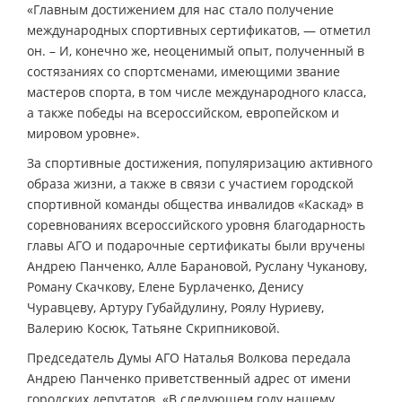
«Главным достижением для нас стало получение
международных спортивных сертификатов, — отметил
он. – И, конечно же, неоценимый опыт, полученный в
состязаниях со спортсменами, имеющими звание
мастеров спорта, в том числе международного класса,
а также победы на всероссийском, европейском и
мировом уровне».
За спортивные достижения, популяризацию активного
образа жизни, а также в связи с участием городской
спортивной команды общества инвалидов «Каскад» в
соревнованиях всероссийского уровня благодарность
главы АГО и подарочные сертификаты были вручены
Андрею Панченко, Алле Барановой, Руслану Чуканову,
Роману Скачкову, Елене Бурлаченко, Денису
Чуравцеву, Артуру Губайдулину, Роялу Нуриеву,
Валерию Косюк, Татьяне Скрипниковой.
Председатель Думы АГО Наталья Волкова передала
Андрею Панченко приветственный адрес от имени
городских депутатов. «В следующем году нашему