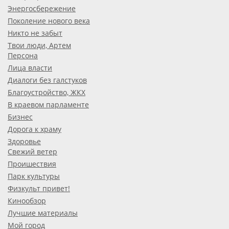
Энергосбережение
Поколение нового века
Никто не забыт
Твои люди, Артем
Персона
Лица власти
Диалоги без галстуков
Благоустройство, ЖКХ
В краевом парламенте
Бизнес
Дорога к храму
Здоровье
Свежий ветер
Проишествия
Парк культуры
Физкульт привет!
Кинообзор
Лучшие материалы
Мой город