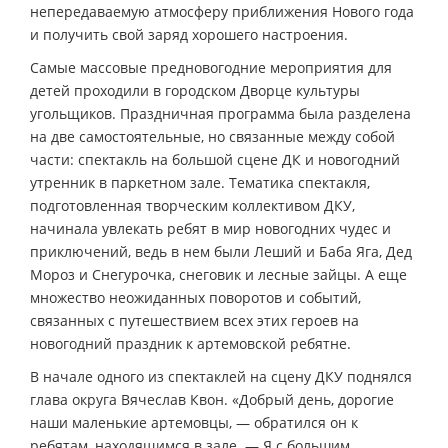
непередаваемую атмосферу приближения Нового года
и получить свой заряд хорошего настроения.
Самые массовые предновогодние мероприятия для
детей проходили в городском Дворце культуры
угольщиков. Праздничная программа была разделена
на две самостоятельные, но связанные между собой
части: спектакль на большой сцене ДК и новогодний
утренник в паркетном зале. Тематика спектакля,
подготовленная творческим коллективом ДКУ,
начинала увлекать ребят в мир новогодних чудес и
приключений, ведь в нем были Леший и Баба Яга, Дед
Мороз и Снегурочка, снеговик и лесные зайцы. А еще
множество неожиданных поворотов и событий,
связанных с путешествием всех этих героев на
новогодний праздник к артемовской ребятне.
В начале одного из спектаклей на сцену ДКУ поднялся
глава округа Вячеслав Квон. «Добрый день, дорогие
наши маленькие артемовцы, — обратился он к
ребятам, находящимся в зале. — Я с большим