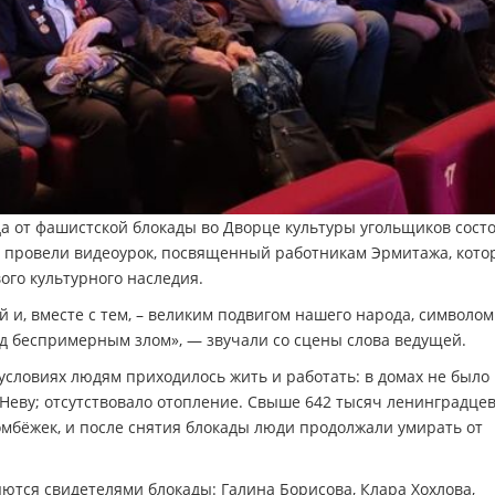
а от фашистской блокады во Дворце культуры угольщиков сост
 провели видеоурок, посвященный работникам Эрмитажа, кото
го культурного наследия.
 и, вместе с тем, – великим подвигом нашего народа, символом
 беспримерным злом», — звучали со сцены слова ведущей.
условиях людям приходилось жить и работать: в домах не было 
 Неву; отсутствовало отопление. Свыше 642 тысяч ленинградце
бомбёжек, и после снятия блокады люди продолжали умирать от
ются свидетелями блокады: Галина Борисова, Клара Хохлова,