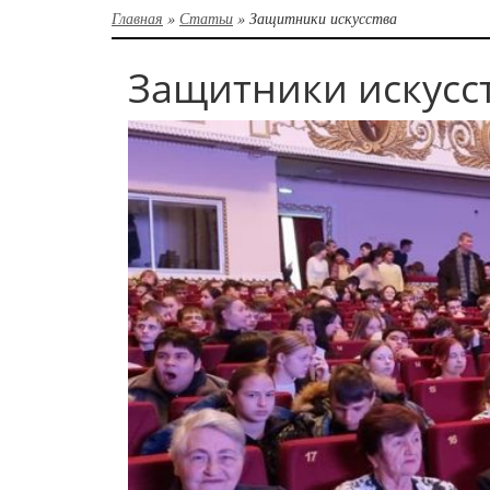
Главная
»
Статьи
»
Защитники искусства
Защитники искусс