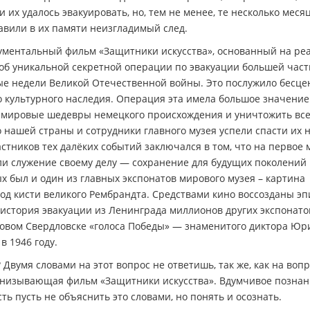
их удалось эвакуировать, но, тем не менее, те несколько месяц
тавили в их памяти неизгладимый след.
ументальный фильм «Защитники искусства», основанный на ре
 об уникальной секретной операции по эвакуации большей част
ые недели Великой Отечественной войны. Это послужило бесц
 культурного наследия. Операция эта имела большое значение
 мировые шедевры немецкого происхождения и уничтожить вс
 нашей страны и сотрудники главного музея успели спасти их 
частников тех далёких событий заключался в том, что на первое 
ли служение своему делу — сохранение для будущих поколений
х был и один из главных экспонатов мирового музея – картина
од кисти великого Рембрандта. Средствами кино воссозданы э
 история эвакуации из Ленинграда миллионов других экспонато
ловом Свердловске «голоса Победы» — знаменитого диктора Юр
в 1946 году.
 Двумя словами на этот вопрос не ответишь, так же, как на вопр
ронизывающая фильм «Защитники искусства». Вдумчивое позна
ть пусть не объяснить это словами, но понять и осознать.