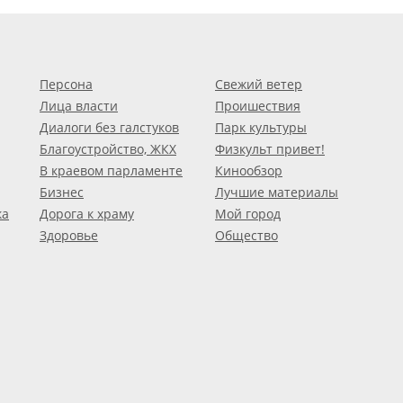
Персона
Свежий ветер
Лица власти
Проишествия
Диалоги без галстуков
Парк культуры
Благоустройство, ЖКХ
Физкульт привет!
В краевом парламенте
Кинообзор
Бизнес
Лучшие материалы
ка
Дорога к храму
Мой город
Здоровье
Общество