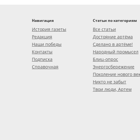
Навигация
Статьи по категориям
История газеты
Все статьи
Редакция
Достояние артёма
Наши победы
Сделано в артёме!
Контакты
Народный промысел
Подписка
Блиц-опрос
Справочная
Энергосбережение
Поколение нового ве
Никто не забыт
Твои люди, Артем