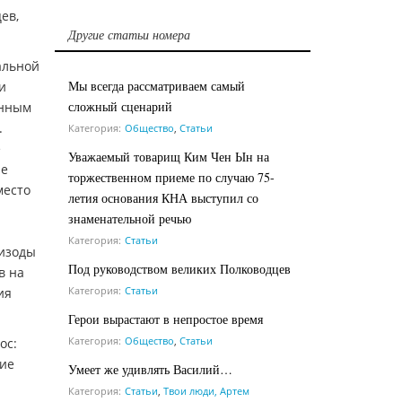
ев,
Другие статьи номера
альной
Мы всегда рассматриваем самый
и
сложный сценарий
енным
.
Категория:
Общество
,
Статьи
е
Уважаемый товарищ Ким Чен Ын на
не
торжественном приеме по случаю 75-
место
летия основания КНА выступил со
знаменательной речью
Категория:
Статьи
пизоды
Под руководством великих Полководцев
в на
Категория:
Статьи
ия
Герои вырастают в непростое время
Категория:
Общество
,
Статьи
ос:
ние
Умеет же удивлять Василий…
Категория:
Статьи
,
Твои люди, Артем