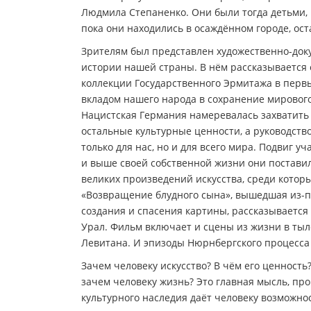
Людмила Степаненко. Они были тогда детьми, и 
пока они находились в осаждённом городе, ос
Зрителям был представлен художественно-док
истории нашей страны. В нём рассказывается
коллекции Государственного Эрмитажа в перв
вкладом нашего народа в сохранение мирового
Нацистская Германия намеревалась захватить
остальные культурные ценности, а руководство
только для нас, но и для всего мира. Подвиг у
и выше своей собственной жизни они постави
великих произведений искусства, среди которы
«Возвращение блудного сына», вышедшая из-п
создания и спасения картины, рассказывается
Урал. Фильм включает и сцены из жизни в ты
Левитана. И эпизоды Нюрнбергского процесса 
Зачем человеку искусство? В чём его ценность?
зачем человеку жизнь? Это главная мысль, п
культурного наследия даёт человеку возможнос