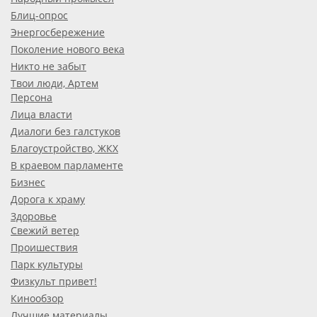
Блиц-опрос
Энергосбережение
Поколение нового века
Никто не забыт
Твои люди, Артем
Персона
Лица власти
Диалоги без галстуков
Благоустройство, ЖКХ
В краевом парламенте
Бизнес
Дорога к храму
Здоровье
Свежий ветер
Проишествия
Парк культуры
Физкульт привет!
Кинообзор
Лучшие материалы