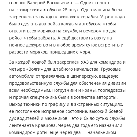
говорит Валерий Васильевич. — Одних только
пассажирских автобусов 28 штук. Одна машина была
закреплена за каждым экипажем корабля. Утром надо
было сделать два рейса каждым автобусом, чтобы
отвезти всех моряков на службу, и вечером по два
рейса, чтобы забрать. А ещё доставить вахту на
ночное дежурство и в любое время суток встретить и
развезти моряков, пришедших с моря.
За каждой лодкой был закреплён УАЗ для командира и
четыре «Волги» для штабного начальства. Грузовые
автомобили отправлялись в шкиперскую, вещевую,
продовольственную службы для обеспечения дивизии
всем необходимым. Погрузчики и краны, торпедовозы
и прочая спецтехника были в хозяйстве автороты.
Выход техники по графику и в экстренных ситуациях,
её постоянное исправное состояние, высокий боевой
дух водителей и механиков – это и было сутью службы
лейтенанта Кравцова. Через два года его назначили
командиром роты, ещё через два — начальником