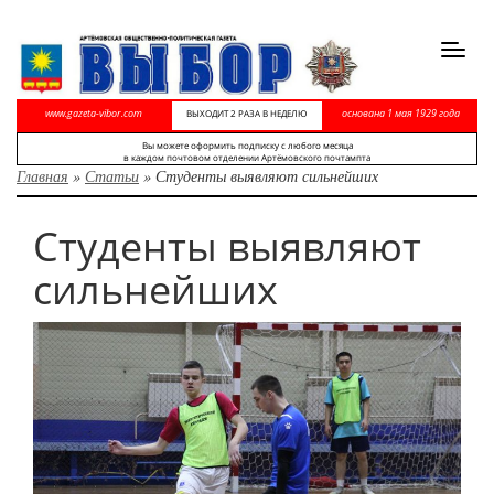
Toggl
navig
www.gazeta-vibor.com
основана 1 мая 1929 года
ВЫХОДИТ 2 РАЗА В НЕДЕЛЮ
Вы можете оформить подписку с любого месяца
в каждом почтовом отделении Артёмовского почтампта
Главная
»
Статьи
»
Студенты выявляют сильнейших
Студенты выявляют
сильнейших