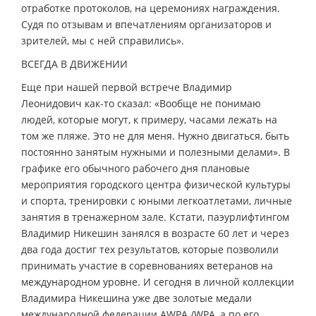
отработке протоколов, на церемониях награждения.
Судя по отзывам и впечатлениям организаторов и
зрителей, мы с ней справились».
ВСЕГДА В ДВИЖЕНИИ
Еще при нашей первой встрече Владимир
Леонидович как-то сказал: «Вообще не понимаю
людей, которые могут, к примеру, часами лежать на
том же пляже. Это не для меня. Нужно двигаться, быть
постоянно занятым нужными и полезными делами». В
графике его обычного рабочего дня плановые
мероприятия городского центра физической культуры
и спорта, тренировки с юными легкоатлетами, личные
занятия в тренажерном зале. Кстати, паэурлифтингом
Владимир Никешин занялся в возрасте 60 лет и через
два года достиг тех результатов, которые позволили
принимать участие в соревнованиях ветеранов на
международном уровне. И сегодня в личной коллекции
Владимира Никешина уже две золотые медали
международной федерации AWPA /WPA, а по его