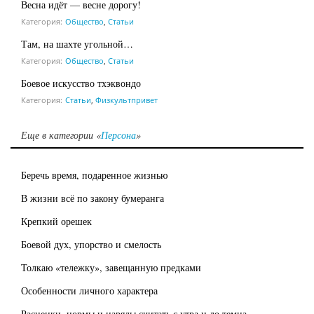
Весна идёт — весне дорогу!
Категория:
Общество
,
Статьи
Там, на шахте угольной…
Категория:
Общество
,
Статьи
Боевое искусство тхэквондо
Категория:
Статьи
,
Физкультпривет
Еще в категории «
Персона
»
Беречь время, подаренное жизнью
В жизни всё по закону бумеранга
Крепкий орешек
Боевой дух, упорство и смелость
Толкаю «тележку», завещанную предками
Особенности личного характера
Расценки, нормы и наряды считать с утра и до темна