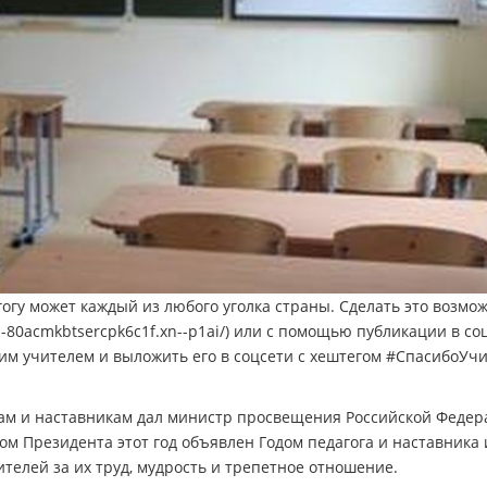
огу может каждый из любого уголка страны. Сделать это возмож
-80acmkbtsercpk6c1f.xn--p1ai/) или с помощью публикации в соц
воим учителем и выложить его в соцсети с хештегом #СпасибоУч
гам и наставникам дал министр просвещения Российской Феде
ом Президента этот год объявлен Годом педагога и наставника 
телей за их труд, мудрость и трепетное отношение.