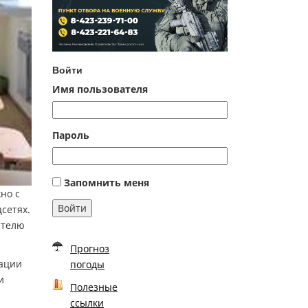
Войти
Имя пользователя
Пароль
Запомнить меня
но с
Войти
сетях.
ителю
Прогноз
рации
погоды
и
Полезные
ссылки