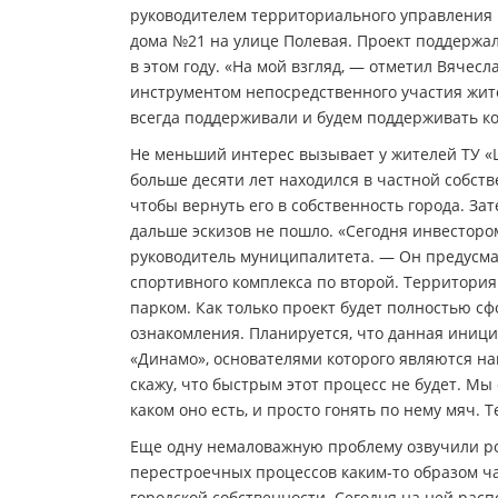
руководителем территориального управления 
дома №21 на улице Полевая. Проект поддержал
в этом году. «На мой взгляд, — отметил Вяче
инструментом непосредственного участия жит
всегда поддерживали и будем поддерживать к
Не меньший интерес вызывает у жителей ТУ «
больше десяти лет находился в частной собст
чтобы вернуть его в собственность города. За
дальше эскизов не пошло. «Сегодня инвестор
руководитель муниципалитета. — Он предусма
спортивного комплекса по второй. Территори
парком. Как только проект будет полностью с
ознакомления. Планируется, что данная иници
«Динамо», основателями которого являются н
скажу, что быстрым этот процесс не будет. Мы
каком оно есть, и просто гонять по нему мяч. 
Еще одну немаловажную проблему озвучили ро
перестроечных процессов каким-то образом ча
городской собственности. Сегодня на ней рас