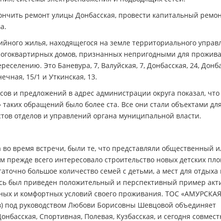
ончить ремонт улицы Донбасская, провести капитальный ремон
а.
рийного жилья, находящегося на земле территориального управ
многоквартирных домов, признанных непригодными для прожива
селению. Это Баневура, 7, Валуйская, 7, Донбасская, 24, Донба
нечная, 15/1 и Уткинская, 13.
ов и предложений в адрес администрации округа показал, что
 таких обращений было более ста. Все они стали объектами дл
стов отделов и управлений органа муниципальной власти.
а во время встречи, были те, что представляли общественный и
м прежде всего интересовало строительство новых детских пл
аточно большое количество семей с детьми, а мест для отдыха 
есь был приведен положительный и перспективный пример акт
тных и комфортных условий своего проживания. ТОС «АМУРСКА
в) под руководством Любови Борисовны Шевцовой объединяет
нбасская, Спортивная, Полевая, Кузбасская, и сегодня совмест