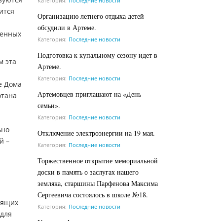
Категория:
Последние новости
ится
Организацию летнего отдыха детей
обсудили в Артеме.
ченных
Категория:
Последние новости
Подготовка к купальному сезону идет в
м эта
Артеме.
Категория:
Последние новости
е Дома
Артемовцев приглашают на «День
отана
семьи».
Категория:
Последние новости
ьно
Отключение электроэнергии на 19 мая.
й –
Категория:
Последние новости
Торжественное открытие мемориальной
доски в память о заслугах нашего
земляка, старшины Парфенова Максима
Сергеевича состоялось в школе №18.
тящих
Категория:
Последние новости
 для