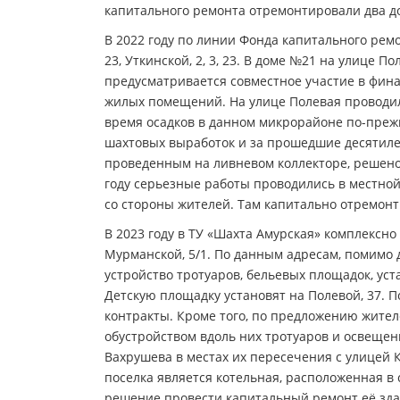
капитального ремонта отремонтировали два д
В 2022 году по линии Фонда капитального ре
23, Уткинской, 2, 3, 23. В доме №21 на улице
предусматривается совместное участие в фин
жилых помещений. На улице Полевая проводилс
время осадков в данном микрорайоне по-прежне
шахтовых выработок и за прошедшие десятилет
проведенным на ливневом коллекторе, решено
году серьезные работы проводились в местно
со стороны жителей. Там капитально отремонт
В 2023 году в ТУ «Шахта Амурская» комплексно
Мурманской, 5/1. По данным адресам, помимо
устройство тротуаров, бельевых площадок, ус
Детскую площадку установят на Полевой, 37.
контракты. Кроме того, по предложению жител
обустройством вдоль них тротуаров и освеще
Вахрушева в местах их пересечения с улицей 
поселка является котельная, расположенная в
решение провести капитальный ремонт её зда