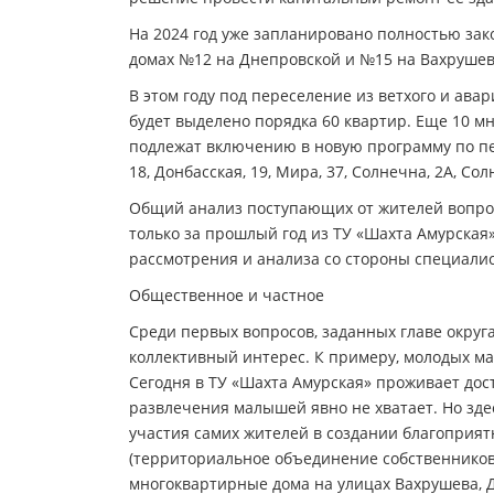
На 2024 год уже запланировано полностью зак
домах №12 на Днепровской и №15 на Вахрушев
В этом году под переселение из ветхого и ава
будет выделено порядка 60 квартир. Еще 10 
подлежат включению в новую программу по пере
18, Донбасская, 19, Мира, 37, Солнечна, 2А, Сол
Общий анализ поступающих от жителей вопрос
только за прошлый год из ТУ «Шахта Амурская»
рассмотрения и анализа со стороны специали
Общественное и частное
Среди первых вопросов, заданных главе округ
коллективный интерес. К примеру, молодых ма
Сегодня в ТУ «Шахта Амурская» проживает дост
развлечения малышей явно не хватает. Но зд
участия самих жителей в создании благоприя
(территориальное объединение собственнико
многоквартирные дома на улицах Вахрушева, До