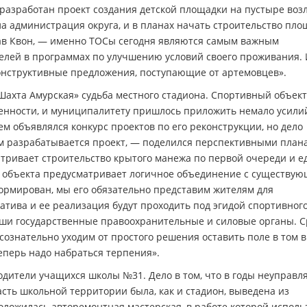
разработан проект создания детской площадки на пустыре воз
а администрация округа, и в планах начать строительство пло
слав Квон, — именно ТОСы сегодня являются самым важным
елей в программах по улучшению условий своего проживания.
онструктивные предложения, поступающие от артемовцев».
Шахта Амурская» судьба местного стадиона. Спортивный объект
венности, и муниципалитету пришлось приложить немало усили
тем объявлялся конкурс проектов по его реконструкции, но дело
ом разрабатывается проект, — поделился перспективными план
тривает строительство крытого манежа по первой очереди и е
я объекта предусматривает логичное объединение с существу
формирован, мы его обязательно представим жителям для
атива и ее реализация будут проходить под эгидой спортивного
аши государственные правоохранительные и силовые органы. С
 сознательно уходим от простого решения оставить поле в том в
Теперь надо набраться терпения».
дители учащихся школы №31. Дело в том, что в годы неуправл
сть школьной территории была, как и стадион, выведена из
положилась авторемонтная мастерская, в работе которой исполь