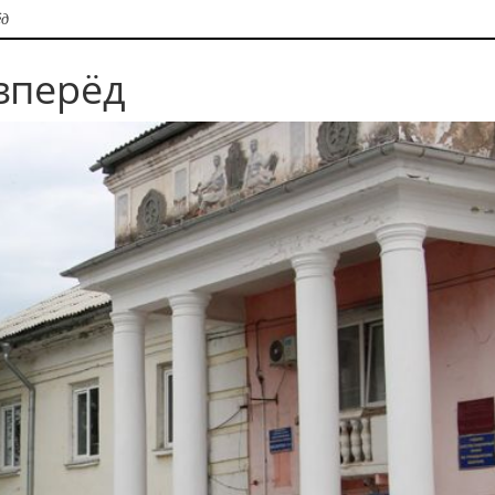
ёд
вперёд