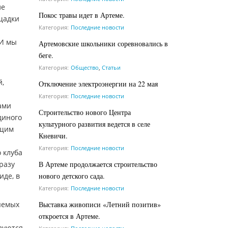
ле
Покос травы идет в Артеме.
щадки
Категория:
Последние новости
 И мы
Артемовские школьники соревновались в
беге.
Категория:
Общество
,
Статьи
й,
Отключение электроэнергии на 22 мая
Категория:
Последние новости
ами
Строительство нового Центра
диного
культурного развития ведется в селе
ющим
Кневичи.
Категория:
Последние новости
 клуба
В Артеме продолжается строительство
разу
нового детского сада.
иде, в
Категория:
Последние новости
Выставка живописи «Летний позитив»
яемых
откроется в Артеме.
зуются