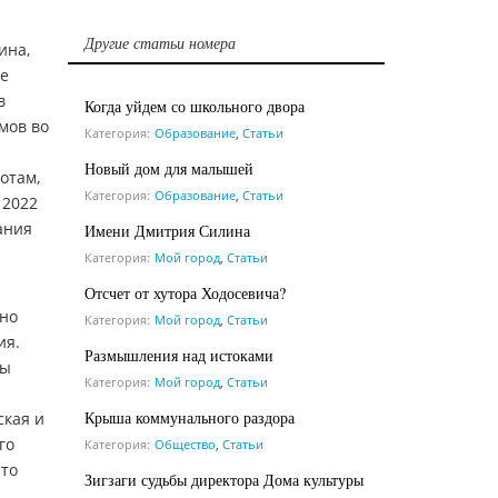
Другие статьи номера
ина,
де
в
Когда уйдем со школьного двора
мов во
Категория:
Образование
,
Статьи
Новый дом для малышей
отам,
Категория:
Образование
,
Статьи
 2022
ания
Имени Дмитрия Силина
Категория:
Мой город
,
Статьи
Отсчет от хутора Ходосевича?
ено
Категория:
Мой город
,
Статьи
ия.
Размышления над истоками
ны
Категория:
Мой город
,
Статьи
Крыша коммунального раздора
ская и
го
Категория:
Общество
,
Статьи
ято
Зигзаги судьбы директора Дома культуры