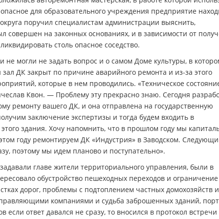
 опасное для образовательного учреждения предприятие наход
 округа поручил специалистам администрации выяснить,
ыл совершен на законных основаниях, и в зависимости от полу
 ликвидировать столь опасное соседство.
 не могли не задать вопрос и о самом Доме культуры, в которо
 зал ДК закрыт по причине аварийного ремонта и из-за этого
оприятий, которые в нем проводились. «Техническое состояни
ячеслав Квон. — Проблему эту прекрасно знаю. Сегодня разраб
му ремонту вашего ДК, и она отправлена на государственную
получим заключение экспертизы и тогда будем входить в
этого здания. Хочу напомнить, что в прошлом году мы капитал
этом году ремонтируем ДК «Индустрия» в Заводском. Следующи
зу, поэтому мы идем планово и поступательно».
задавали главе жители территориального управления, были в
ересовало обустройство пешеходных переходов и ограничение
стках дорог, проблемы с подтоплением частных домохозяйств и
управляющими компаниями и судьба заброшенных зданий, пор
в если ответ давался не сразу, то вносился в протокол встречи