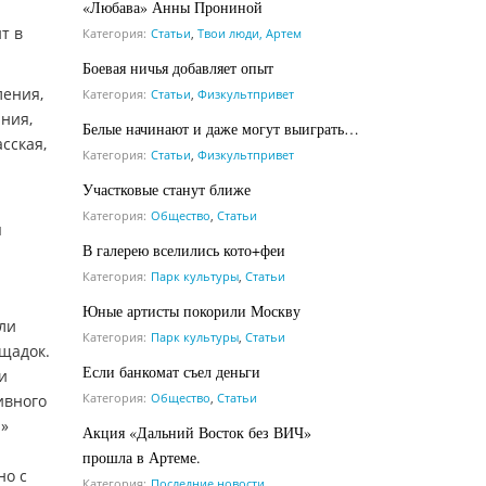
«Любава» Анны Прониной
т в
Категория:
Статьи
,
Твои люди, Артем
Боевая ничья добавляет опыт
ления,
Категория:
Статьи
,
Физкультпривет
ния,
Белые начинают и даже могут выиграть…
сская,
Категория:
Статьи
,
Физкультпривет
Участковые станут ближе
Категория:
Общество
,
Статьи
я
В галерею вселились кото+феи
Категория:
Парк культуры
,
Статьи
Юные артисты покорили Москву
ли
Категория:
Парк культуры
,
Статьи
ощадок.
Если банкомат съел деньги
и
Категория:
Общество
,
Статьи
ивного
Я»
Акция «Дальний Восток без ВИЧ»
прошла в Артеме.
но с
Категория:
Последние новости