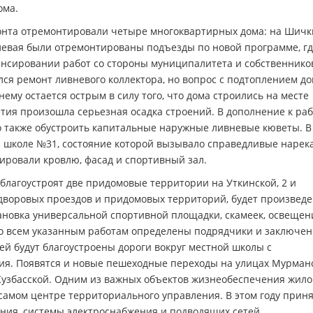
ома.
монта отремонтировали четыре многоквартирных дома: на Шичк
 Полевая были отремонтированы подъезды по новой программе, г
ансировании работ со стороны муниципалитета и собственнико
я ремонт ливневого коллектора, но вопрос с подтоплением до
му остается острым в силу того, что дома строились на месте
ия произошла серьезная осадка строений. В дополнение к раб
 также обустроить капитальные наружные ливневые кюветы. В
й школе №31, состояние которой вызывало справедливые нарек
ировали кровлю, фасад и спортивный зал.
 благоустроят две придомовые территории на Уткинской, 2 и
 дворовых проездов и придомовых территорий, будет произвед
тановка универсальной спортивной площадки, скамеек, освещен
 По всем указанным работам определены подрядчики и заключе
ей будут благоустроены дороги вокруг местной школы с
ния. Появятся и новые пешеходные переходы на улицах Мурман
Кузбасской. Одним из важных объектов жизнеобеспечения жило
 самом центре территориального управления. В этом году прин
ния, системы электроснабжения и подводящих сетей.