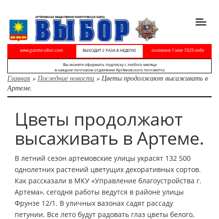
Toggl
navig
www.gazeta-vibor.com
основана 1 мая 1929 года
ВЫХОДИТ 2 РАЗА В НЕДЕЛЮ
Вы можете оформить подписку с любого месяца
в каждом почтовом отделении Артёмовского почтампта
Главная
»
Последние новости
»
Цветы продолжают высаживать в
Артеме.
Цветы продолжают
высаживать в Артеме.
В летний сезон артемовские улицы украсят 132 500
однолетних растений цветущих декоративных сортов.
Как рассказали в МКУ «Управление благоустройства г.
Артема», сегодня работы ведутся в районе улицы
Фрунзе 12/1. В уличных вазонах садят рассаду
петунии. Все лето будут радовать глаз цветы белого,