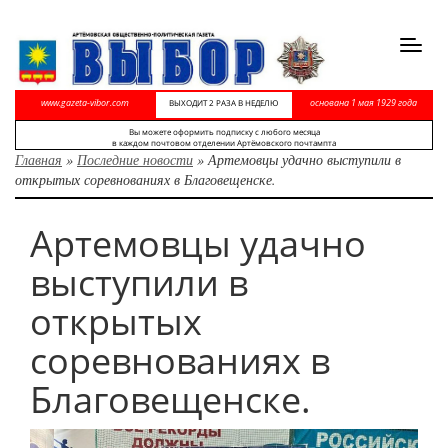
Toggl
navig
www.gazeta-vibor.com
основана 1 мая 1929 года
ВЫХОДИТ 2 РАЗА В НЕДЕЛЮ
Вы можете оформить подписку с любого месяца
в каждом почтовом отделении Артёмовского почтампта
Главная
»
Последние новости
»
Артемовцы удачно выступили в
открытых соревнованиях в Благовещенске.
Артемовцы удачно
выступили в
открытых
соревнованиях в
Благовещенске.