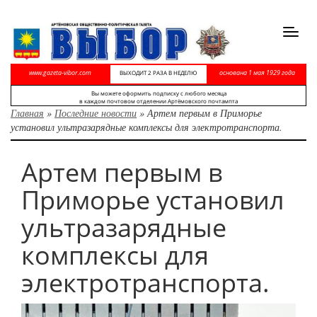
Toggl
navig
www.gazeta-vibor.com
основана 1 мая 1929 года
ВЫХОДИТ 2 РАЗА В НЕДЕЛЮ
Вы можете оформить подписку с любого месяца
в каждом почтовом отделении Артёмовского почтампта
Главная
»
Последние новости
»
Артем первым в Приморье
установил ультразарядные комплексы для электротранспорта.
Артем первым в
Приморье установил
ультразарядные
комплексы для
электротранспорта.