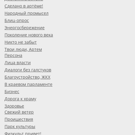
Сделано в артёме!
Народный промысел
Блиц-опрос
Энергосбережение
Поколение нового века
Никто не забыт
Твои люди, Артем
Персона
Лица власти
Диалоги без галстуков
Благоустройство, ЖКХ
В краевом парламенте
Бизнес
Дорога к храму
Здоровье
Свежий ветер
Проишествия
Парк культуры
Физкульт привет!