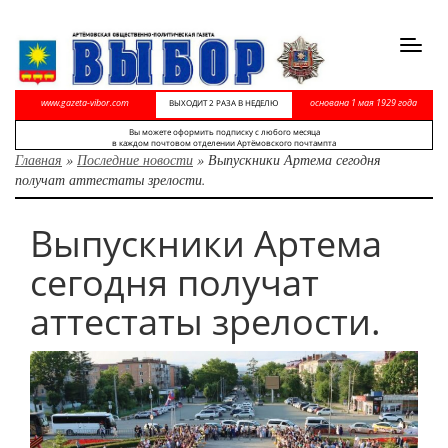
Toggl
navig
www.gazeta-vibor.com
основана 1 мая 1929 года
ВЫХОДИТ 2 РАЗА В НЕДЕЛЮ
Вы можете оформить подписку с любого месяца
в каждом почтовом отделении Артёмовского почтампта
Главная
»
Последние новости
»
Выпускники Артема сегодня
получат аттестаты зрелости.
Выпускники Артема
сегодня получат
аттестаты зрелости.