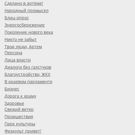
Сделано в артёме!
Народный промысел
Блиц-опрос
Энергосбережение
Поколение нового века
Никто не забыт
Твои люди, Артем
Персона
Лица власти
Диалоги без галстуков
Благоустройство, ЖКХ
В краевом парламенте
Бизнес
Дорога к храму
Здоровье
Свежий ветер
Проишествия
Парк культуры
Физкульт привет!