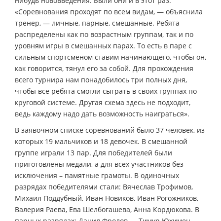
нибудь нововведения. Были они и в этот раз.
«Соревнования проходят по всем видам, — объяснила
тренер, — личные, парные, смешанные. Ребята
распределены как по возрастным группам, так и по
уровням игры в смешанных парах. То есть в паре с
сильным спортсменом ставим начинающего, чтобы он,
как говорится, тянул его за собой. Для прохождения
всего турнира нам понадобилось три полных дня,
чтобы все ребята смогли сыграть в своих группах по
круговой системе. Другая схема здесь не подходит,
ведь каждому надо дать возможность наиграться».
В заявочном списке соревнований было 37 человек, из
которых 19 мальчиков и 18 девочек. В смешанной
группе играли 13 пар. Для победителей были
приготовлены медали, а для всех участников без
исключения – памятные грамоты. В одиночных
разрядах победителями стали: Вячеслав Трофимов,
Михаил Поддубный, Иван Новиков, Иван Рогожников,
Валерия Раева, Ева Шелбогашева, Анна Кордюкова. В
парных разрядах: Данил Фролов — Тимур Юхимец,