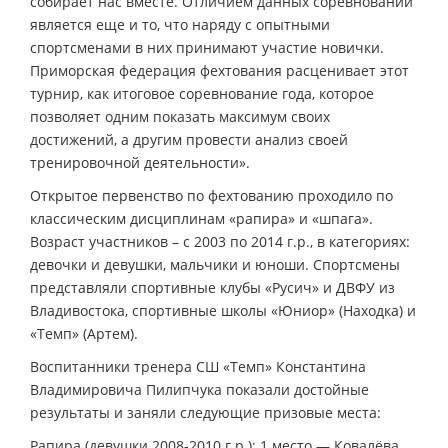
собирает нас вместе. Отличием данных соревнований
является еще и то, что наряду с опытными
спортсменами в них принимают участие новички.
Приморская федерация фехтования расценивает этот
турнир, как итоговое соревнование года, которое
позволяет одним показать максимум своих
достижений, а другим провести анализ своей
тренировочной деятельности».
Открытое первенство по фехтованию проходило по
классическим дисциплинам «рапира» и «шпага».
Возраст участников – с 2003 по 2014 г.р., в категориях:
девочки и девушки, мальчики и юноши. Спортсмены
представляли спортивные клубы «Русич» и ДВФУ из
Владивостока, спортивные школы «Юниор» (Находка) и
«Темп» (Артем).
Воспитанники тренера СШ «Темп» Константина
Владимировича Пилипчука показали достойные
результаты и заняли следующие призовые места:
Рапира (девушки 2008-2010 г.р.): 1 место — Ковалёва