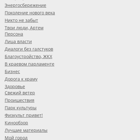
Энергосбережение
Поколение нового века
Никто не забыт
Твои люди, Артем
Персона
Лица власти
Диалоги без галстуков
Благоустройство, ЖКХ
В краевом парламенте
Бизнес
Дорога к храму
Здоровье
Свежий ветер
Проишествия
Парк культуры
Физкульт привет!
Кинообзор
Лучшие материалы
Мой город