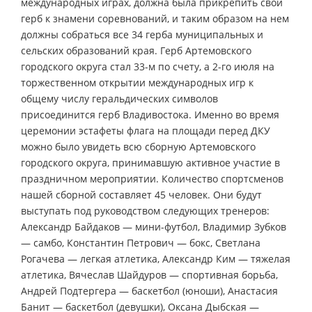
международных играх, должна была прикрепить свой
герб к знамени соревнований, и таким образом на нем
должны собраться все 34 герба муниципальных и
сельских образований края. Герб Артемовского
городского округа стал 33-м по счету, а 2-го июля на
торжественном открытии международных игр к
общему числу геральдических символов
присоединится герб Владивостока. Именно во время
церемонии эстафеты флага на площади перед ДКУ
можно было увидеть всю сборную Артемовского
городского округа, принимавшую активное участие в
праздничном мероприятии. Количество спортсменов
нашей сборной составляет 45 человек. Они будут
выступать под руководством следующих тренеров:
Александр Байдаков — мини-футбол, Владимир Зубков
— самбо, Константин Петрович — бокс, Светлана
Рогачева — легкая атлетика, Александр Ким — тяжелая
атлетика, Вячеслав Шайдуров — спортивная борьба,
Андрей Подтергера — баскетбол (юноши), Анастасия
Банит — баскетбол (девушки), Оксана Дыбская —