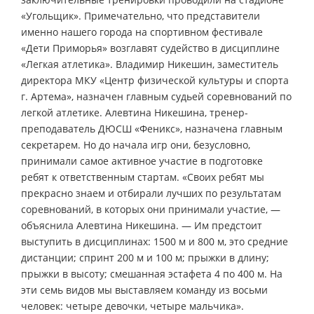
«Угольщик». Примечательно, что представители
именно нашего города на спортивном фестивале
«Дети Приморья» возглавят судейство в дисциплине
«Легкая атлетика». Владимир Никешин, заместитель
директора МКУ «Центр физической культуры и спорта
г. Артема», назначен главным судьей соревнований по
легкой атлетике. Алевтина Никешина, тренер-
преподаватель ДЮСШ «Феникс», назначена главным
секретарем. Но до начала игр они, безусловно,
принимали самое активное участие в подготовке
ребят к ответственным стартам. «Своих ребят мы
прекрасно знаем и отбирали лучших по результатам
соревнований, в которых они принимали участие, —
объяснила Алевтина Никешина. — Им предстоит
выступить в дисциплинах: 1500 м и 800 м, это средние
дистанции; спринт 200 м и 100 м; прыжки в длину;
прыжки в высоту; смешанная эстафета 4 по 400 м. На
эти семь видов мы выставляем команду из восьми
человек: четыре девочки, четыре мальчика».