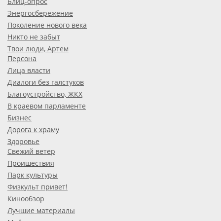
Блиц-опрос
Энергосбережение
Поколение нового века
Никто не забыт
Твои люди, Артем
Персона
Лица власти
Диалоги без галстуков
Благоустройство, ЖКХ
В краевом парламенте
Бизнес
Дорога к храму
Здоровье
Свежий ветер
Проишествия
Парк культуры
Физкульт привет!
Кинообзор
Лучшие материалы