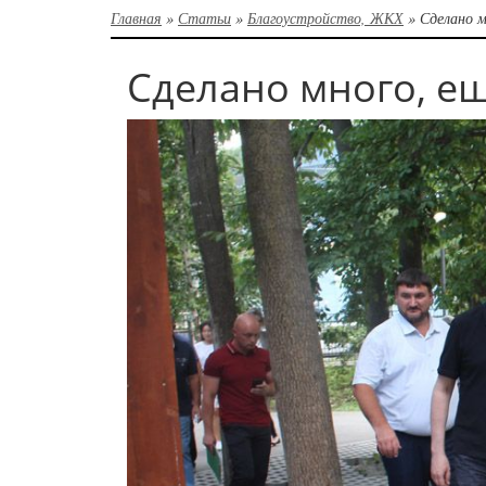
Главная
»
Статьи
»
Благоустройство, ЖКХ
»
Сделано м
Сделано много, е