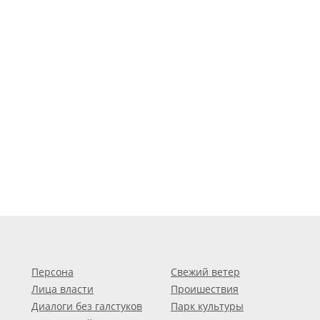
Персона
Свежий ветер
Лица власти
Проишествия
Диалоги без галстуков
Парк культуры