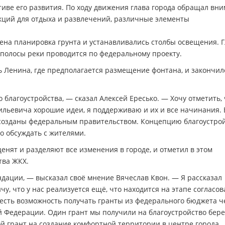
ктиве его развития. По ходу движения глава города обращал вн
кций для отдыха и развлечений, различные элементы
ена планировка грунта и устанавливались столбы освещения. 
 полосы реки проводится по федеральному проекту.
Ленина, где предполагается размещение фонтана, и закончил
благоустройства, — сказал Алексей Ересько. — Хочу отметить, 
сильевича хорошие идеи, я поддерживаю и их и все начинания. 
о созданы федеральным правительством. Концепцию благоустро
о обсуждать с жителями.
енят и разделяют все изменения в городе, и отметил в этом
тва ЖКХ.
ации, — высказал своё мнение Вячеслав Квон. — Я рассказал
, что у нас реализуется ещё, что находится на этапе согласов
есть возможность получать гранты из федерального бюджета ч
й Федерации. Один грант мы получили на благоустройство бере
ой грант на создание комфортной территории в центре города.