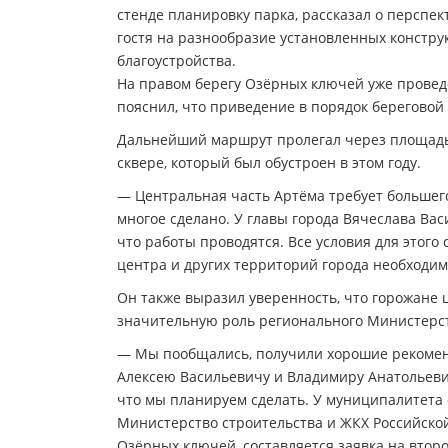
стенде планировку парка, рассказал о перспе
гостя на разнообразие установленных констру
благоустройства.
На правом берегу Озёрных ключей уже провед
пояснил, что приведение в порядок береговой
Дальнейший маршрут пролегал через площадь 
сквере, который был обустроен в этом году.
— Центральная часть Артёма требует большего 
многое сделано. У главы города Вячеслава Ва
что работы проводятся. Все условия для этог
центра и других территорий города необходим
Он также выразил уверенность, что горожане ц
значительную роль регионального Министерс
— Мы пообщались, получили хорошие рекоменд
Алексею Васильевичу и Владимиру Анатольевичу
что мы планируем сделать. У муниципалитета 
Министерство строительства и ЖКХ Российско
Озёрных ключей, составляется заявка на втор