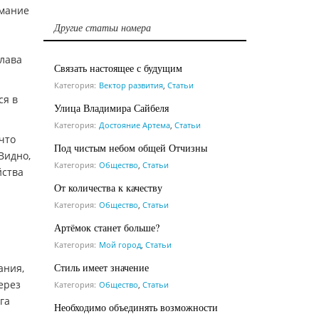
имание
Другие статьи номера
Глава
Связать настоящее с будущим
Категория:
Вектор развития
,
Статьи
ся в
Улица Владимира Сайбеля
Категория:
Достояние Артема
,
Статьи
что
Под чистым небом общей Отчизны
Видно,
Категория:
Общество
,
Статьи
йства
От количества к качеству
Категория:
Общество
,
Статьи
Артёмок станет больше?
Категория:
Мой город
,
Статьи
Стиль имеет значение
ания,
ерез
Категория:
Общество
,
Статьи
га
Необходимо объединять возможности