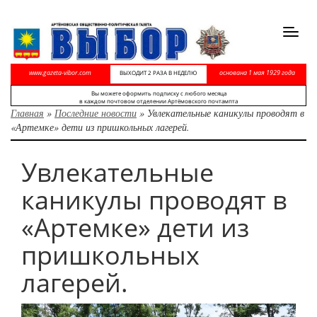
Toggl
navig
www.gazeta-vibor.com
основана 1 мая 1929 года
ВЫХОДИТ 2 РАЗА В НЕДЕЛЮ
Вы можете оформить подписку с любого месяца
в каждом почтовом отделении Артёмовского почтампта
Главная
»
Последние новости
»
Увлекательные каникулы проводят в
«Артемке» дети из пришкольных лагерей.
Увлекательные
каникулы проводят в
«Артемке» дети из
пришкольных
лагерей.