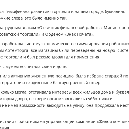
ра Тимофеевна развитию торговли в нашем городе, буквально
омкие слова, это было именно так.
 нагрудным знаком «Отличник финансовой работы» Министерст
оветской торговли» и Орденом «Знак Почёта».
разработала систему экономического стимулирования работник
твом Артёмторга все магазины были переведены на новую систе
ве торговли и был рекомендован для применения.
 с мужем воспитала сына и дочь.
анила активную жизненную позицию, была избрана старшей по
ю территорию входил ныне благоустроенный сквер.
колько могла, отстаивала интересы всех жильцов дома и буква
итория двора, в сквере организовывались субботники и
 не имея возможности выходить на улицу, она продолжала нест
ействии с работниками управляющей компании «Жилой компле
ения.