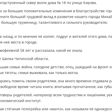
гоустроенный сквер возле дома № 18 по улице Кирова.
его за большие положительные изменения в благоустройстве гор
ените большой трудовой вклад в развитие нашего города Миха
н большую труженицу, талантливого и сильного руководителя,
назад, и по мнению её коллег, подруг и жителей этого дома, п
я неё места в городе.
офеевной 58 лет и рассказала, какой ее знала.
ке Шилка Читинской области.
ьшая семья, война, голодное детство, отец, ушедший на фронт и
 тяготы, семья выживала, как только могла.
араясь помочь своим родителям, она много времени отдавала р
 свободное время читала книги, впитывая прочитанное, как губк
говоры родителей, наперекор всем трудностям и лишениям, уех
экономический институт.
ая стёганая телогрейка или «манто», как называли её однокурсн