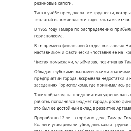
резиновые сапоги.
Тяга к учёбе преодолела все трудности, котор
теплотой вспоминала эти годы, как самые счас
В 1955 году Тамара по распределению прибыла
горисполкома.
В те времена финансовый отдел возглавлял 
наставником и фактически «поставил ее на кр
Чистая помыслами, улыбчивая, позитивная Там
Обладая глубокими экономическими знаниями,
предприятий города, вскрывала недостатки и 
заседаниях Горисполкома, где принимались 
Таким образом, на предприятиях укреплялась
работы, пополнялся бюджет города, росло фин
это был её достойный вклад в развитие Артёма
Проработав 12 лет в горфинотделе, Тамара Ти
Коллеги уговаривали, убеждали, какая трудная,