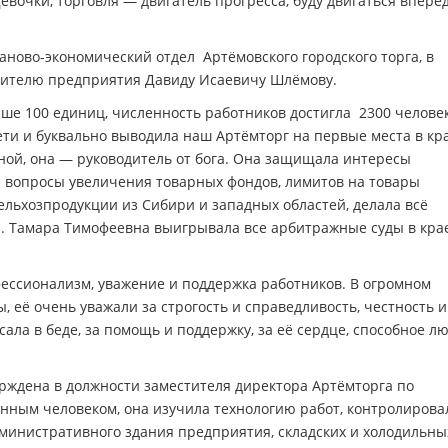
евочки, торговля — двигатель прогресса, буду двигаться вперёд
аново-экономический отдел Артёмовского городского торга, в
ителю предприятия Давиду Исаевичу Шлёмову.
ыше 100 единиц, численность работников достигла 2300 человек
ети и буквально выводила наш Артёмторг на первые места в кра
еной, она — руководитель от бога. Она защищала интересы
а вопросы увеличения товарных фондов, лимитов на товары
ельхозпродукции из Сибири и западных областей, делала всё
. Тамара Тимофеевна выигрывала все арбитражные суды в крае
фессионализм, уважение и поддержка работников. В огромном
, её очень уважали за строгость и справедливость, честность и
осала в беде, за помощь и поддержку, за её сердце, способное л
рждена в должности заместителя директора Артёмторга по
енным человеком, она изучила технологию работ, контролирова
дминистративного здания предприятия, складских и холодильны