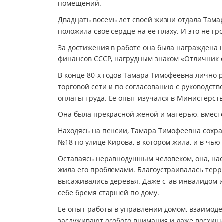
помещений.
Двадцать восемь лет своей жизни отдала Тама
положила своё сердце на её плаху. И это не гр
За достижения в работе она была награждена
финансов СССР, нагрудным знаком «Отличник с
В конце 80-х годов Тамара Тимофеевна лично 
торговой сети и по согласованию с руководс
оплаты труда. Её опыт изучался в Министерст
Она была прекрасной женой и матерью, вместе
Находясь на пенсии, Тамара Тимофеевна сохр
№18 по улице Кирова, в котором жила, и в чь
Оставаясь неравнодушным человеком, она, нас
жила его проблемами. Благоустраивалась терр
высаживались деревья. Даже став инвалидом и
себе бремя старшей по дому.
Её опыт работы в управлении домом, взаимод
заслуживают особого внимания и даже восхищ