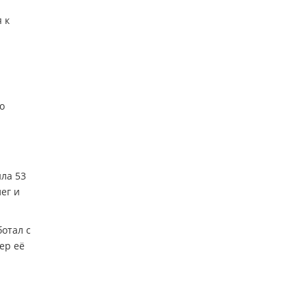
 к
о
ила 53
ег и
ботал с
ер её