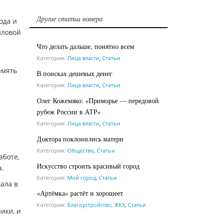
Другие статьи номера
ода и
йловой
Что делать дальше, понятно всем
Категория:
Лица власти
,
Статьи
амять
В поисках дешевых денег
Категория:
Лица власти
,
Статьи
Олег Кожемяко: «Приморье — передовой
рубеж России в АТР»
Категория:
Лица власти
,
Статьи
Доктора поклонились матери
Категория:
Общество
,
Статьи
аботе,
Искусство строить красивый город
а.
Категория:
Мой город
,
Статьи
ала в
«Артёмка» растёт и хорошеет
Категория:
Благоустройство, ЖКХ
,
Статьи
ики, и