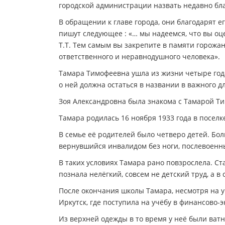
городской администрации назвать недавно бла
В обращении к главе города, они благодарят 
пишут следующее : «… мы надеемся, что вы оц
Т.Т. Тем самым вы закрепите в памяти горожа
ответственного и неравнодушного человека».
Тамара Тимофеевна ушла из жизни четыре года 
о ней должна остаться в названии в важного дл
Зоя Александровна была знакома с Тамарой Тим
Тамара родилась 16 ноября 1933 года в посел
В семье её родителей было четверо детей. Бол
вернувшийся инвалидом без ноги, послевоенные
В таких условиях Тамара рано повзрослела. Ст
познала нелёгкий, совсем не детский труд, а в
После окончания школы Тамара, несмотря на у
Иркутск, где поступила на учёбу в финансово-
Из верхней одежды в то время у неё были ватн