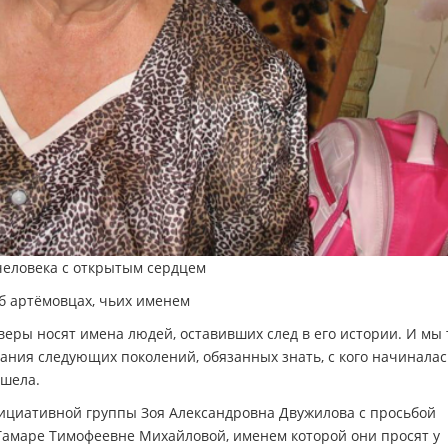
еловека с открытым сердцем
б артёмовцах, чьих именем
еры носят имена людей, оставивших след в его истории. И мы
тания следующих поколений, обязанных знать, с кого начиналас
ошела.
ициативной группы Зоя Александровна Двужилова с просьбой
е Тамаре Тимофеевне Михайловой, именем которой они просят у