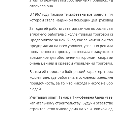
этом по результатам собственных проверок. «Д
отвечала она.
В 1967 году Тамара Тимофеевна возглавила пл
котором стала надёжной помощницей руковод
За годы её работы сеть магазинов выросла св
вплотную работала с коллективами торговой с
Предприятие за ней было, как за каменной ст
предприятия на всех уровнях, успешно решал
повышенного спроса, участвовала в закупках с
возможное для обеспечения горожан товарами
очень ценили в краевом управлении торговли.
В этом ей помогали бойцовский характер, про
коллективе, где работали, в основном, женщины
порядочность, за то, что никогда никого не бр
людей.
Учитывая опыт, Тамара Тимофеевна была утве
капитальному строительству. Будучи ответств
строительство жилого дома на Ульяновской, а