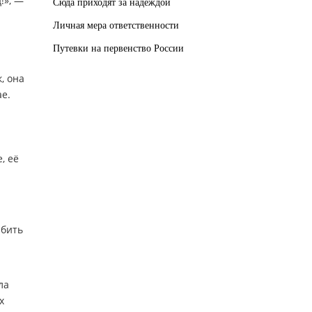
!», —
Сюда приходят за надеждой
Личная мера ответственности
Путевки на первенство России
, она
е.
, её
юбить
ла
х