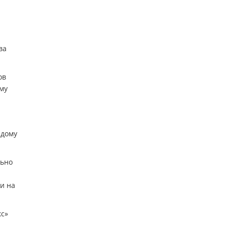
ва
ов
му
 дому
льно
и на
кс»