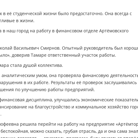
ых в её студенческой жизни было предостаточно. Она всегда с
тливые в жизни.
 в наш город на работу в финансовом отделе Артёмовского
Николай Васильевич Смирнов. Опытный руководитель был хоро
ыло», доверив Тамаре ответственный участок работы.
ара стала душой коллектива.
 аналитическим умом, она проверяла финансовую деятельност
нарушения в их работе. Результаты её проверок заслушивались
решения по улучшению работы предприятий.
 финансовая дисциплина, улучшались экономические показател
ансирование на благоустройство и коммунальное хозяйство гор
.
мофеевна решила перейти на работу на предприятие «Артёмтор
 беспокойная, можно сказать, грубая отрасль, да и она сама зна