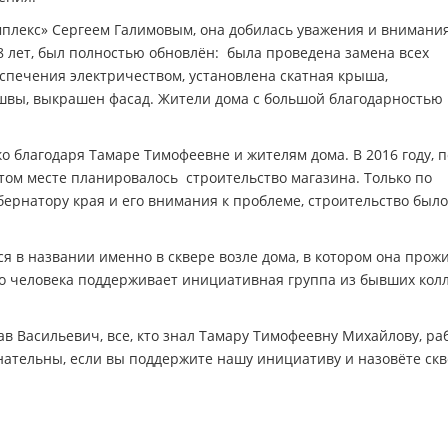
мплекс» Сергеем Галимовым, она добилась уважения и внимания
58 лет, был полностью обновлён: была проведена замена всех
спечения электричеством, установлена скатная крыша,
вы, выкрашен фасад. Жители дома с большой благодарностью
о благодаря Тамаре Тимофеевне и жителям дома. В 2016 году, п
том месте планировалось строительство магазина. Только по
рнатору края и его внимания к проблеме, строительство было
я в названии именно в сквере возле дома, в котором она прож
о человека поддерживает инициативная группа из бывших колл
ав Васильевич, все, кто знал Тамару Тимофеевну Михайлову, ра
знательны, если вы поддержите нашу инициативу и назовёте скв