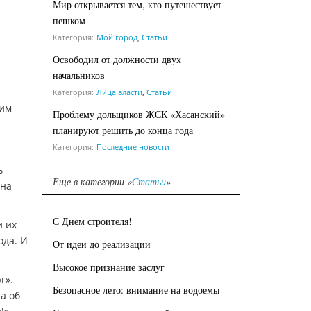
Мир открывается тем, кто путешествует
пешком
Категория:
Мой город
,
Статьи
Освободил от должности двух
начальников
Категория:
Лица власти
,
Статьи
шим
Проблему дольщиков ЖСК «Хасанский»
планируют решить до конца года
Категория:
Последние новости
ь
Еще в категории «
Статьи
»
 на
С Днем строителя!
и их
ода. И
От идеи до реализации
Высокое признание заслуг
г».
Безопасное лето: внимание на водоемы
ла об